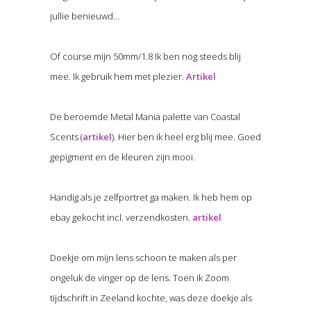
jullie benieuwd…
Of course mijn 50mm/1.8 Ik ben nog steeds blij
mee. Ik gebruik hem met plezier.
Artikel
De beroemde Metal Mania palette van Coastal
Scents (
artikel
). Hier ben ik heel erg blij mee. Goed
gepigment en de kleuren zijn mooi.
Handig als je zelfportret ga maken. Ik heb hem op
ebay gekocht incl. verzendkosten.
artikel
Doekje om mijn lens schoon te maken als per
ongeluk de vinger op de lens. Toen ik Zoom
tijdschrift in Zeeland kochte, was deze doekje als