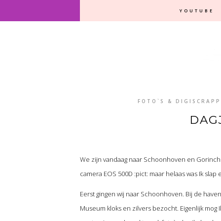
YOUTUBE
FOTO`S & DIGISCRAPP
DAGJ
We zijn vandaag naar Schoonhoven en Gorinche
camera EOS 500D :pict: maar helaas was Ik slap e
Eerst gingen wij naar Schoonhoven. Bij de ha
Museum kloks en zilvers bezocht. Eigenlijk mog 