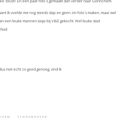
ee :blush: En een paar foto`s gemaakt dan verder naar Gorinchem.
ant Ik voelde me nog steeds slap en geen zin foto`s maken, maar wel
man een leuke mannen tasje bij V&D gekocht. Wel leuke stad
ehad.
us niet echt zo goed genoeg, vind Ik
CHEM
SCHOONHOVEN