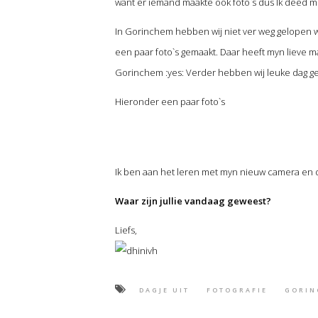
want er iemand maakte ook foto`s dus Ik deed m
In Gorinchem hebben wij niet ver weg gelopen w
een paar foto`s gemaakt. Daar heeft myn lieve 
Gorinchem :yes: Verder hebben wij leuke dag g
Hieronder een paar foto`s
Ik ben aan het leren met myn nieuw camera en d
Waar zijn jullie vandaag geweest?
Liefs,
DAGJE UIT
FOTOGRAFIE
GORIN