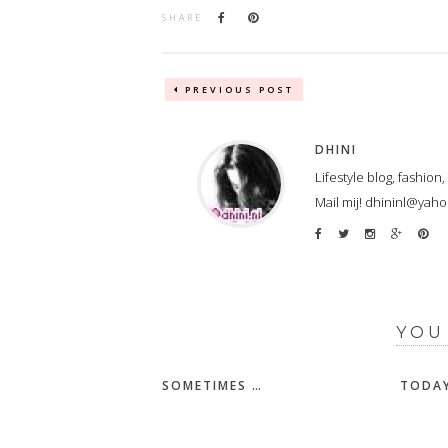
SHARE
PREVIOUS POST
DHINI
Lifestyle blog, fashion
Mail mij! dhininl@yah
YOU
SOMETIMES …
TODAY