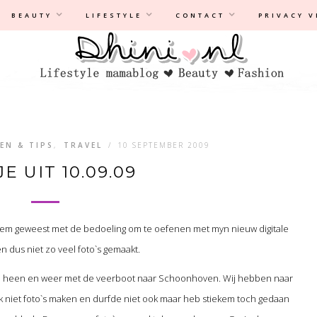
Privacyverklaring
|
Disclaimer
BEAUTY
LIFESTYLE
CONTACT
PRIVACY 
EN & TIPS
,
TRAVEL
/
10 SEPTEMBER 2009
E UIT 10.09.09
m geweest met de bedoeling om te oefenen met myn nieuw digitale
n dus niet zo veel foto`s gemaakt.
ven heen en weer met de veerboot naar Schoonhoven. Wij hebben naar
Ik niet foto`s maken en durfde niet ook maar heb stiekem toch gedaan