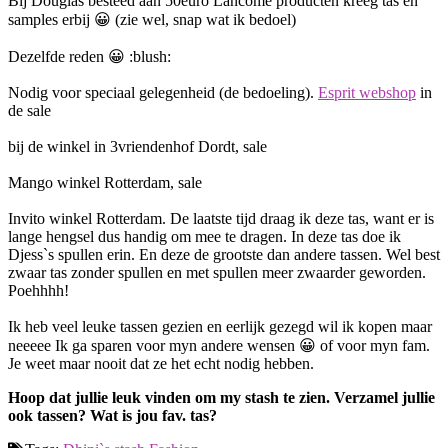
Bij Douglas besteed aan 50euro Lancome producten kreeg tas en
samples erbij 😀 (zie wel, snap wat ik bedoel)
Dezelfde reden 😀 :blush:
Nodig voor speciaal gelegenheid (de bedoeling).
Esprit webshop
in
de sale
bij de winkel in 3vriendenhof Dordt, sale
Mango winkel Rotterdam, sale
Invito winkel Rotterdam. De laatste tijd draag ik deze tas, want er is
lange hengsel dus handig om mee te dragen. In deze tas doe ik
Djess`s spullen erin. En deze de grootste dan andere tassen. Wel best
zwaar tas zonder spullen en met spullen meer zwaarder geworden.
Poehhhh!
Ik heb veel leuke tassen gezien en eerlijk gezegd wil ik kopen maar
neeeee Ik ga sparen voor myn andere wensen 😀 of voor myn fam.
Je weet maar nooit dat ze het echt nodig hebben.
Hoop dat jullie leuk vinden om my stash te zien. Verzamel jullie
ook tassen? Wat is jou fav. tas?