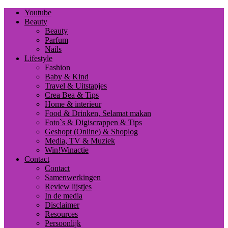
Youtube
Beauty
Beauty
Parfum
Nails
Lifestyle
Fashion
Baby & Kind
Travel & Uitstapjes
Crea Bea & Tips
Home & interieur
Food & Drinken, Selamat makan
Foto`s & Digiscrappen & Tips
Geshopt (Online) & Shoplog
Media, TV & Muziek
Win!Winactie
Contact
Contact
Samenwerkingen
Review lijstjes
In de media
Disclaimer
Resources
Persoonlijk