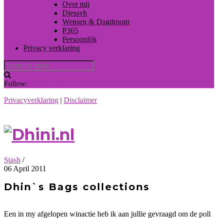
Over mij
Djessvh
Wensen & Dagdroom
P365
Persoonlijk
Privacy verklaring
Follow:
Privacyverklaring
|
Disclaimer
Stash
/
06 April 2011
Dhin`s Bags collections
Een in my afgelopen winactie heb ik aan jullie gevraagd om de poll