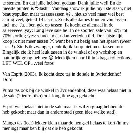
te stemen. En dat jullie hebben gedaan. Dank jullie wel! En de
meeste punten is “Stash”. Vandaag show ik jullie my 1ste stash, niet
beautyspullen maar tasssssssssen 😀 , niet zo veel maar wel best
aardig veel, geteld 19 tassen. Zoals alle dames houden van tassen
incl. me. Ja…ben gek op tassen. Ik kocht ze allemaal in de
saleeeeeee :yay: Lang leve sale he! In de soorten sale van 50% tot
70% korting :yes: :dance: maar dan verleden tijd. De laatste tijd
koop ik niet meer tassen 🙁 want ben nu bezig aan het sparen (weer
ja….!). Sinds ik zwanger, denk ik, ik koop niet meer tassen :no:
Eingelijk zie ik heel leuk tassen in de winkel of op webshop en
natuurlijk graag hebben 😀 Meekijken naar Dhin`s bags collections.
LET WEL OP…veel fotos
Van Esprit (2003), Ik kocht deze tas in de sale in 3vriendenhof
Dordt
Puma tas ook bij de winkel in 3vriendenhof, deze was helaas niet in
de sale (29euro ofzo) ook long time ago gekocht.
Esprit was helaas niet in de sale maar ik wil zo graag hebben dus
heb gekocht maar dan in andere stad (geen idee welke stad).
Mango tas (leer) lekker klein maar de hengsel helaas te kort (in my
mening) maar ben blij dat die heb gekocht.