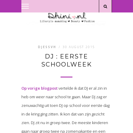
Privacyverklaring
|
Disclaimer
DJESSVH
/
30 AUGUST 2015
DJ : EERSTE
SCHOOLWEEK
Op vorige blogpost
vertelde ik dat DJ er al zin in
heb om weer naar school te gaan. Maar DJ zag er
zenuwachtig uit toen DJ op school voor eerste dag
in de kring ging zitten. Ik kon dat van zijn gezicht
zien. DJ zit nu in groep twee. De meeste kinderen
gaan naar groep twee na zomervakantie en een