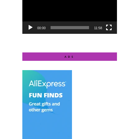
00:00
11:58
ADS