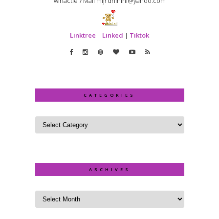
winactie ? Mail mij! dhininl@yahoo.com
Linktree
|
Linked
|
Tiktok
CATEGORIES
ARCHIVES