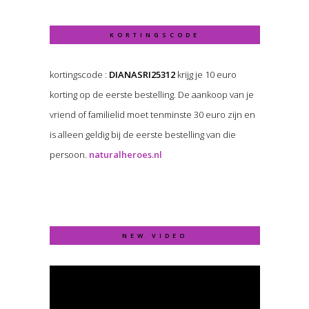
KORTINGSCODE
kortingscode :
DIANASRI25312
krijg je 10 euro
korting op de eerste bestelling. De aankoop van je
vriend of familielid moet tenminste 30 euro zijn en
is alleen geldig bij de eerste bestelling van die
persoon.
naturalheroes.nl
NEW VIDEO
Video
Player