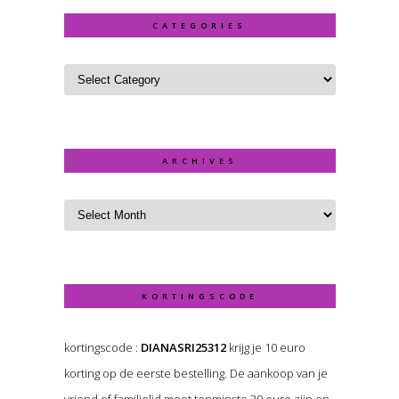
CATEGORIES
ARCHIVES
KORTINGSCODE
kortingscode :
DIANASRI25312
krijg je 10 euro
korting op de eerste bestelling. De aankoop van je
vriend of familielid moet tenminste 30 euro zijn en