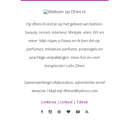
Op dhini.nl vind je op het gebied van fashion,
beauty, reizen, interieur, lifestyle, eten, DIY en
meer. Mijn naam is Diana en ik ben dol op:
perfumes, miniature perfume, postzegels en
prachtige verpakkingen. Have fun en veel
leesplezier! Liefs, Dhini
Samenwerking/collaboration, advertentie en/of
winactie ? Mail mij! dhininl@yahoo.com
Linktree
|
Linked
|
Tiktok