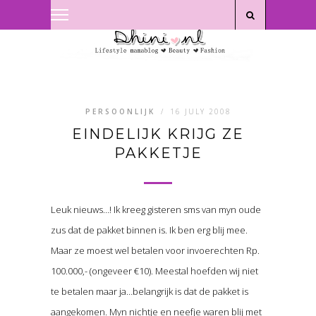
Privacyverklaring
|
Disclaimer
PERSOONLIJK
/
16 JULY 2008
EINDELIJK KRIJG ZE
PAKKETJE
Leuk nieuws…! Ik kreeg gisteren sms van myn oude
zus dat de pakket binnen is. Ik ben erg blij mee.
Maar ze moest wel betalen voor invoerechten Rp.
100.000,- (ongeveer €10). Meestal hoefden wij niet
te betalen maar ja…belangrijk is dat de pakket is
aangekomen. Myn nichtje en neefje waren blij met