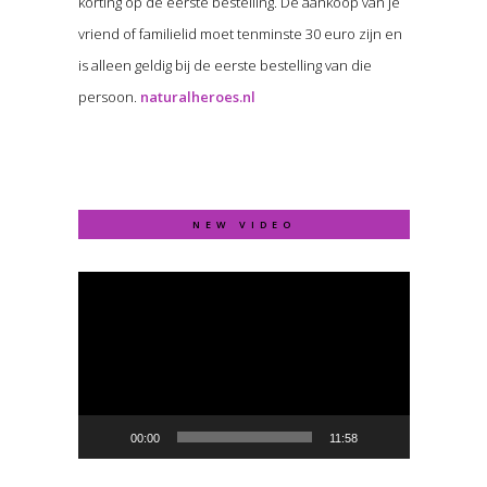
korting op de eerste bestelling. De aankoop van je
vriend of familielid moet tenminste 30 euro zijn en
is alleen geldig bij de eerste bestelling van die
persoon.
naturalheroes.nl
NEW VIDEO
Video
Player
00:00
11:58