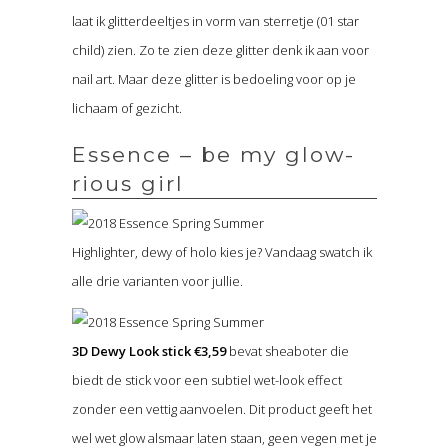
laat ik glitterdeeltjes in vorm van sterretje (01 star
child) zien. Zo te zien deze glitter denk ik aan voor
nail art. Maar deze glitter is bedoeling voor op je
lichaam of gezicht.
Essence – be my glow-
rious girl
Highlighter, dewy of holo kies je? Vandaag swatch ik
alle drie varianten voor jullie.
3D Dewy Look stick €3,59
bevat sheaboter die
biedt de stick voor een subtiel wet-look effect
zonder een vettig aanvoelen. Dit product geeft het
wel wet glow alsmaar laten staan, geen vegen met je