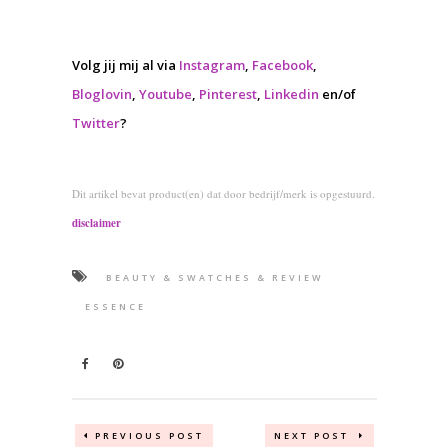
Volg jij mij al via
Instagram
,
Facebook
,
Bloglovin
,
Youtube
,
Pinterest
,
Linkedin
en/of
Twitter
?
Dit artikel bevat product(en) dat door bedrijf/merk is opgestuurd.
disclaimer
BEAUTY & SWATCHES & REVIEW
ESSENCE
PREVIOUS POST
NEXT POST