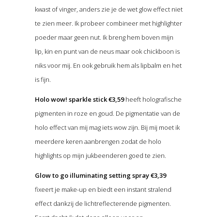
kwast of vinger, anders zie je de wet glow effect niet
te zien meer. Ik probeer combineer met highlighter
poeder maar geen nut. Ik breng hem boven mijn
lip, kin en punt van de neus maar ook chickboon is
niks voor mij. En ook gebruik hem als lipbalm en het
is fijn.
Holo wow! sparkle stick €3,59
heeft holografische
pigmenten in roze en goud. De pigmentatie van de
holo effect van mij mag iets wow zijn. Bij mij moet ik
meerdere keren aanbrengen zodat de holo
highlights op mijn jukbeenderen goed te zien.
Glow to go illuminating setting spray €3,39
fixeert je make-up en biedt een instant stralend
effect dankzij de lichtreflecterende pigmenten.