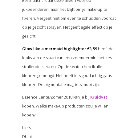
Eerst dacht ik dat deze alleen voor op
jukbeenderen maar het blijft om je make-up te
fixeren. Vergeet niet om even te schudden voordat
op je gezicht sprayen. Het geeft egale effect op je
gezicht.
Glow like a mermaid highlighter €3,59
heeft de
looks van de staart van een zeemeermin met zes
strallende kleuren. Op de swatch heb ik alle
kleuren gemengd. Het heeft iets goudachtig glans
kleuren. De pigmentatie mag iets mooi zijn.
Essence Lente/Zomer 2018 kan je bij
Kruidvat
kopen. Welke make-up producten zou je willen
kopen?
Liefs,
Dhini