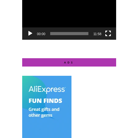
00:00
11:58
ADS