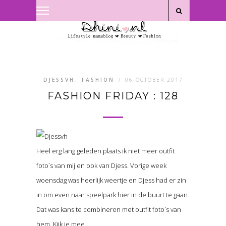
Privacyverklaring
|
Disclaimer
DJESSVH
,
FASHION
/
06 OCTOBER 2017
FASHION FRIDAY : 128
Heel erg lang geleden plaats ik niet meer outfit
foto`s van mij en ook van Djess. Vorige week
woensdag was heerlijk weertje en Djess had er zin
in om even naar speelpark hier in de buurt te gaan.
Dat was kans te combineren met outfit foto`s van
hem. Kijk je mee