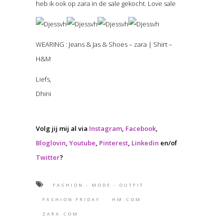
heb ik ook op zara in de sale gekocht. Love sale
WEARING : Jeans & Jas & Shoes – zara | Shirt –
H&M
Liefs,
Dhini
Volg jij mij al via
Instagram
,
Facebook
,
Bloglovin
,
Youtube
,
Pinterest
,
Linkedin
en/of
Twitter
?
FASHION - MODE - OUTFIT
FASHION FRIDAY
HM.COM
ZARA.COM