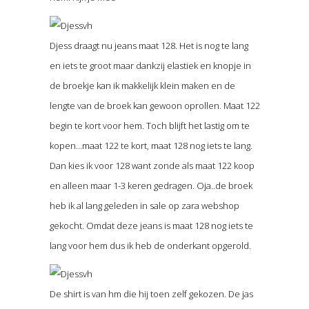
Djess draagt nu jeans maat 128. Het is nog te lang
en iets te groot maar dankzij elastiek en knopje in
de broekje kan ik makkelijk klein maken en de
lengte van de broek kan gewoon oprollen. Maat 122
begin te kort voor hem. Toch blijft het lastig om te
kopen…maat 122 te kort, maat 128 nog iets te lang.
Dan kies ik voor 128 want zonde als maat 122 koop
en alleen maar 1-3 keren gedragen. Oja..de broek
heb ik al lang geleden in sale op zara webshop
gekocht. Omdat deze jeans is maat 128 nog iets te
lang voor hem dus ik heb de onderkant opgerold.
De shirt is van hm die hij toen zelf gekozen. De jas