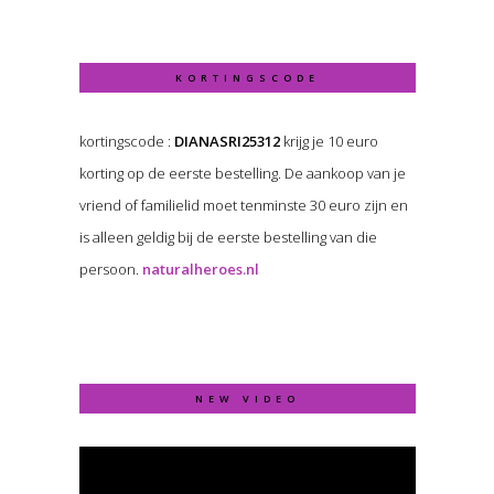
KORTINGSCODE
kortingscode :
DIANASRI25312
krijg je 10 euro
korting op de eerste bestelling. De aankoop van je
vriend of familielid moet tenminste 30 euro zijn en
is alleen geldig bij de eerste bestelling van die
persoon.
naturalheroes.nl
NEW VIDEO
Video
Player