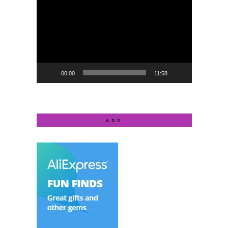
Player
00:00
11:58
ADS