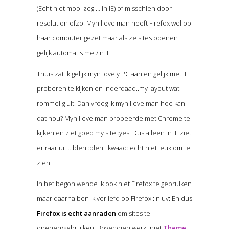
(Echt niet mooi zeg!….in IE) of misschien door
resolution ofzo. Myn lieve man heeft Firefox wel op
haar computer gezet maar als ze sites openen
gelijk automatis met/in IE.
Thuis zat ik gelijk myn lovely PC aan en gelijk met IE
proberen te kijken en inderdaad..my layout wat
rommelig uit. Dan vroeg ik myn lieve man hoe kan
dat nou? Myn lieve man probeerde met Chrome te
kijken en ziet goed my site :yes: Dus alleen in IE ziet
er raar uit …bleh :bleh: :kwaad: echt niet leuk om te
zien.
In het begon wende ik ook niet Firefox te gebruiken
maar daarna ben ik verliefd oo Firefox :inluv: En dus
Firefox is echt aanraden
om sites te
openen/gebruiken. Bovendien werkt niet
Theme