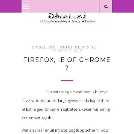
Privacyverklaring
|
Disclaimer
DAGELIJKS
,
DHINI.NL & SITE
/
08 MARCH 2010
FIREFOX, IE OF CHROME
?
Op zaterdag 6 maart ben ik bij myn
lieve schoonouders langs geweest. Na kopje thee
of koffie gedronken en bijkletsen, keken wij nar my
site en wat zag ik…..
Wat ziet raar er uit my site, zag ik op scherm :wow: