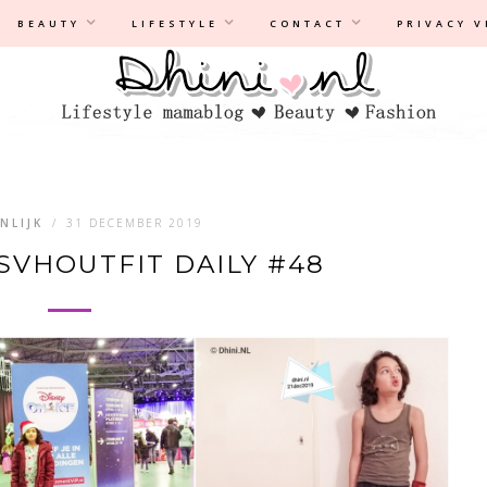
Privacyverklaring
|
Disclaimer
BEAUTY
LIFESTYLE
CONTACT
PRIVACY 
NLIJK
/
31 DECEMBER 2019
SVHOUTFIT DAILY #48