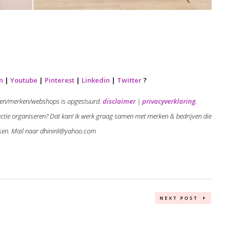
n
|
Youtube
|
Pinterest
|
Linkedin
|
Twitter
?
ijven/merken/webshops is opgestuurd.
disclaimer
|
privacyverklaring
.
ctie organiseren? Dat kan! Ik werk graag samen met merken & bedrijven die
ssen. Mail naar dhininl@yahoo.com
NEXT POST