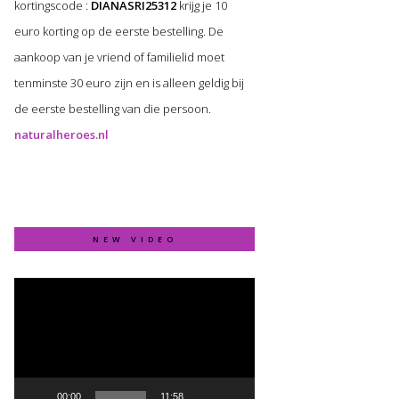
kortingscode :
DIANASRI25312
krijg je 10
euro korting op de eerste bestelling. De
aankoop van je vriend of familielid moet
tenminste 30 euro zijn en is alleen geldig bij
de eerste bestelling van die persoon.
naturalheroes.nl
NEW VIDEO
Video
Player
00:00
11:58