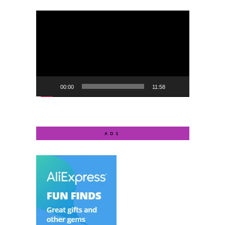
Video
Player
00:00
11:58
ADS