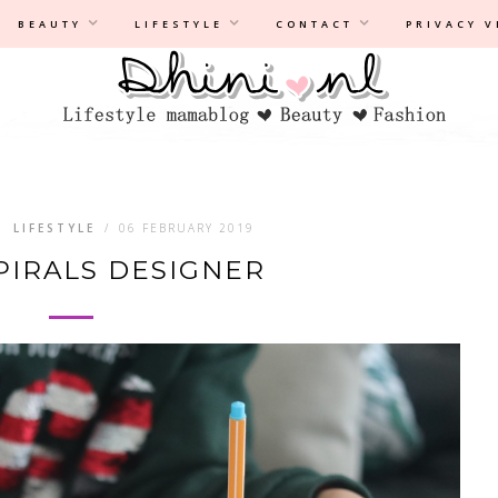
Privacyverklaring
|
Disclaimer
BEAUTY
LIFESTYLE
CONTACT
PRIVACY 
,
LIFESTYLE
/
06 FEBRUARY 2019
SPIRALS DESIGNER