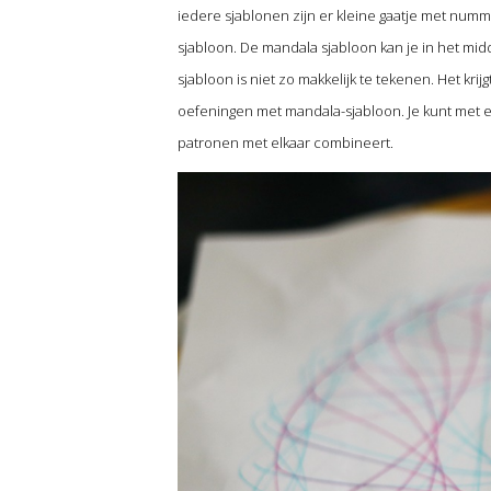
iedere sjablonen zijn er kleine gaatje met numm
sjabloon. De mandala sjabloon kan je in het midd
sjabloon is niet zo makkelijk te tekenen. Het kri
oefeningen met mandala-sjabloon. Je kunt met 
patronen met elkaar combineert.