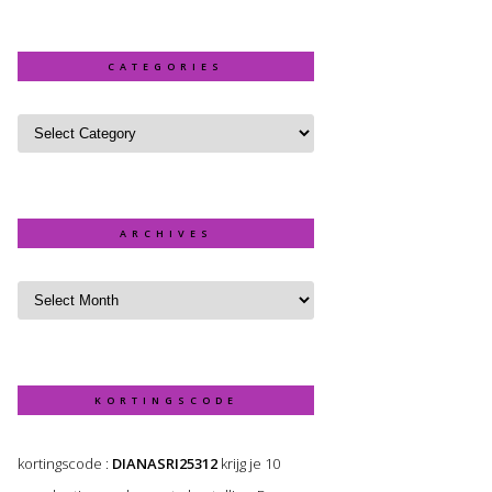
CATEGORIES
ARCHIVES
KORTINGSCODE
kortingscode :
DIANASRI25312
krijg je 10