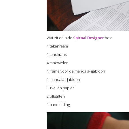
Wat zit er in de
Spiraal Designer
box:
1 tekenraam
1 tandkrans
4 tandwielen
1 frame voor de mandala-sjabloon
1 mandala-sjabloon
10 vellen papier
2 viltstiften
1 handleiding