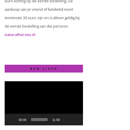
euro korting op de eerste bestelling. De
aankoop van je vriend of familielid moet
tenminste 30 euro zijn en is alleen geldig bij
de eerste bestelling van die persoon.
naturalheroes.nl
NEW VIDEO
Video
Player
00:00
11:58