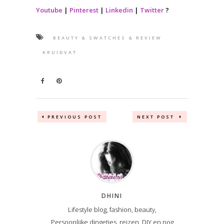
Youtube
|
Pinterest
|
Linkedin
|
Twitter
?
BEAUTY & SWATCHES & REVIEW
KRUIDVAT
PREVIOUS POST
NEXT POST
DHINI
Lifestyle blog, fashion, beauty,
Persoonlijke dingetjes, reizen, DIY en nog