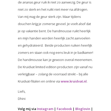
de ananas geur ruik ik niet zo aanwezig. De geur is
niet zo sterk en het ruikt niet meer na afdrogen.
Van mij mag de geur sterk zijn. Maar tijdens
douchen krijg je zomerse gevoel. Je voelt alsof dat
je op vakantie bent. De handmousse ruikt heerlijk
en mijn handen worden heerlijk zacht aanvoelen
en gehydrateerd. Beide producten ruiken heerlijk
zomers en staan ook nog eens leuk in je badkamer!
De handmousse kan je gewoon overal meenemen.
De Kruidvat limited edition producten zijn vanaf nu
verkrijgbaar – zolang de voorraad strekt – bij alle
Kruidvat-filialen en online via
www.kruidvat.nl
.
Liefs,
Dhini
Volg mij via
Instagram
|
Facebook
|
Bloglovin
|