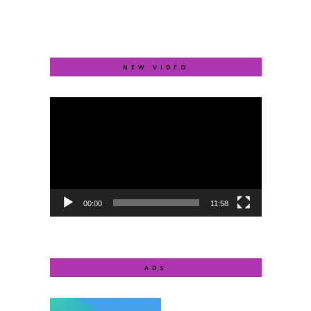
NEW VIDEO
Video
Player
00:00
11:58
ADS