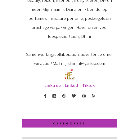
beauty, reizen, interieur, lifestyle, eten, DIY en
meer. Mijn naam is Diana en ik ben dol op:
perfumes, miniature perfume, postzegels en
prachtige verpakkingen. Have fun en veel
leesplezier! Liefs, Dhini
Samenwerking/collaboration, advertentie en/of
winactie ? Mail mij! dhininl@yahoo.com
Linktree
|
Linked
|
Tiktok
CATEGORIES