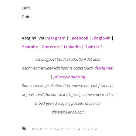
Liefs,
Dhini
Volg mij via
Instagram
|
Facebook
|
Bloglovin
|
Youtube
|
Pinterest
|
Linkedin
|
Twitter
?
Dit blogpost bevat product(en) dat door
bedrijven/merken/webshops is opgestuurd.
disclaimer
|
privacyverklaring
.
Samenwerking/collaboration, advertentie en/of winactie
organiseren? Dat kan! Ik werk graag samen met merken
& bedrijven die bij mij passen. Mail naar
dhininl@yahoo.com
BEAUTY & SWATCHES & REVIEW