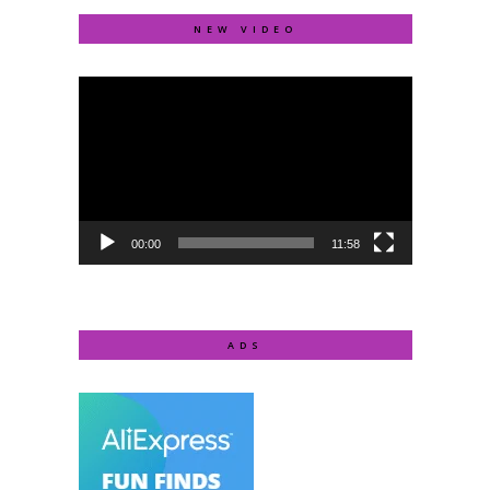
NEW VIDEO
Video
Player
00:00
11:58
ADS