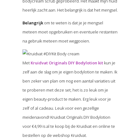
bodycream scrub geprobeerd. Het maakt mijn huid
heerlijk zacht aan. Het belangrijk is dat het mengsel.
Belangrijk
om te weten is dat je je mengsel
meteen moet opgebruiken en eventuele restanten
na gebruik meteen moet weggooien.
Met
Kruidvat Originals DIY Bodylotion kit
kun je
zelf aan de slag om je eigen bodylotion te maken. Ik
ben zeker van plan om nog een aantal variaties uit
te proberen met deze set, het is zo leuk om je
eigen beauty-product te maken. Erg leuk voor je
zelf of al cadeau. Leuk voor een gezellige
meidenavond! Kruidvat Originals DIY Bodylotion
voor €4,99 is al te koop bij de Kruidvat en online te
bestellen op de webshop Kruidvat.