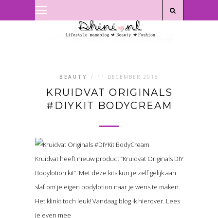
Privacyverklaring
|
Disclaimer
BEAUTY
/
11 DECEMBER 2018
KRUIDVAT ORIGINALS
#DIYKIT BODYCREAM
Kruidvat heeft nieuw product “Kruidvat Originals DIY
Bodylotion kit”. Met deze kits kun je zelf gelijk aan
slaf om je eigen bodylotion naar je wens te maken.
Het klinkt toch leuk! Vandaag blog ik hierover. Lees
je even mee