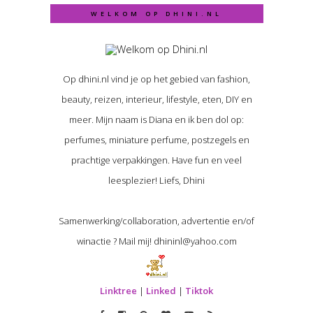
WELKOM OP DHINI.NL
Op dhini.nl vind je op het gebied van fashion,
beauty, reizen, interieur, lifestyle, eten, DIY en
meer. Mijn naam is Diana en ik ben dol op:
perfumes, miniature perfume, postzegels en
prachtige verpakkingen. Have fun en veel
leesplezier! Liefs, Dhini
Samenwerking/collaboration, advertentie en/of
winactie ? Mail mij! dhininl@yahoo.com
Linktree
|
Linked
|
Tiktok