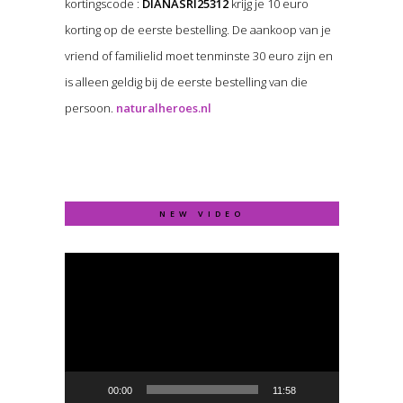
kortingscode :
DIANASRI25312
krijg je 10 euro
korting op de eerste bestelling. De aankoop van je
vriend of familielid moet tenminste 30 euro zijn en
is alleen geldig bij de eerste bestelling van die
persoon.
naturalheroes.nl
NEW VIDEO
Video
Player
00:00
11:58