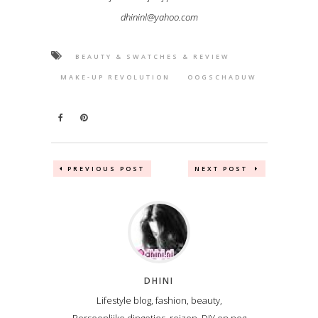
dhininl@yahoo.com
BEAUTY & SWATCHES & REVIEW
MAKE-UP REVOLUTION
OOGSCHADUW
PREVIOUS POST
NEXT POST
DHINI
Lifestyle blog, fashion, beauty,
Persoonlijke dingetjes, reizen, DIY en nog