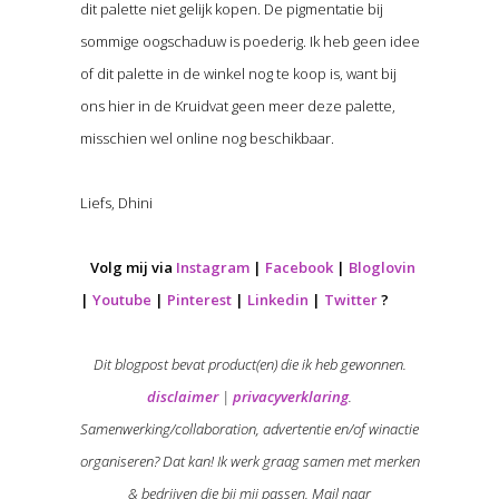
dit palette niet gelijk kopen. De pigmentatie bij
sommige oogschaduw is poederig. Ik heb geen idee
of dit palette in de winkel nog te koop is, want bij
ons hier in de Kruidvat geen meer deze palette,
misschien wel online nog beschikbaar.
Liefs, Dhini
Volg mij via
Instagram
|
Facebook
|
Bloglovin
|
Youtube
|
Pinterest
|
Linkedin
|
Twitter
?
Dit blogpost bevat product(en) die ik heb gewonnen.
disclaimer
|
privacyverklaring
.
Samenwerking/collaboration, advertentie en/of winactie
organiseren? Dat kan! Ik werk graag samen met merken
& bedrijven die bij mij passen. Mail naar