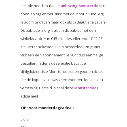
met plezier dit pakketje
unboxing Monsterdoos
te
doen en erg enthousiast met de inhoud. Heel erg
leuk om te krijgen maar ook als cadeautje te geven.
Dit pakketje is erg leuk om dit pakket met een
winkelwaarde van €45 is te bestellen voor € 12,95
incl. verzendkosten. Op Monsterdoos zit je niet
vast aan een abonnement. Je kunt dus eenmalige
bestellen. Tijdens deze editie bevat de
vijftigduizendste Monsterdoos een gouden ticket
die de koper kan inwisselen voor een leuke extra
verrassing. Besteld je snel deze
Monsterdoos
editie mei!
TIP : Voor moederdagcadeau
Liefs,