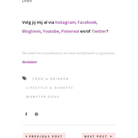
Dhini
Volg jij mij al via
Instagram
,
Facebook
,
Bloglovin
,
Youtube
,
Pinterest
en/of
Twitter
?
Dit artikel bevat product(en) dat door bedrijf/merk is opgestuurd.
disclaimer
FOOD & DRINKEN
LIFESTYLE & GADGETS
MONSTER DOOS
PREVIOUS POST
NEXT POST