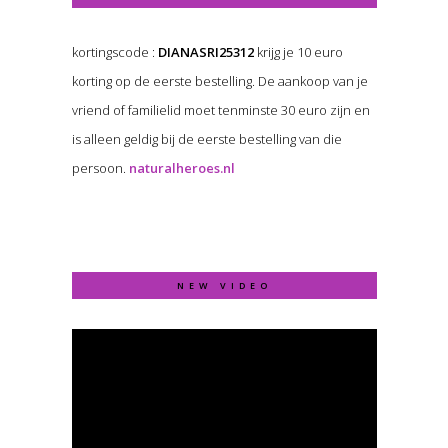
kortingscode :
DIANASRI25312
krijg je 10 euro
korting op de eerste bestelling. De aankoop van je
vriend of familielid moet tenminste 30 euro zijn en
is alleen geldig bij de eerste bestelling van die
persoon.
naturalheroes.nl
NEW VIDEO
Video
Player