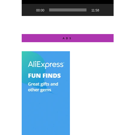
00:00
11:58
ADS