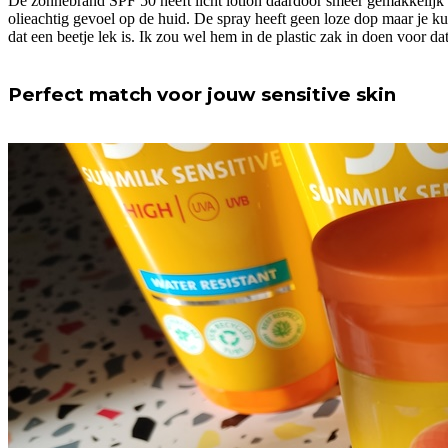
De zonnebrand SPF 50 heeft licht lotion daardoor smeer gemakkelijk e
olieachtig gevoel op de huid. De spray heeft geen loze dop maar je kun
dat een beetje lek is. Ik zou wel hem in de plastic zak in doen voor dat
Perfect match voor jouw sensitive skin