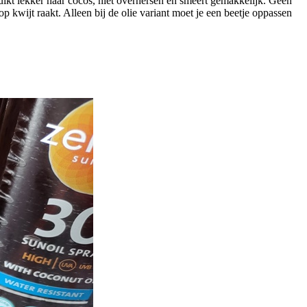
uikt lekker naar cocos, niet overhersen en smeert gemakkelijk. Geen
p kwijt raakt. Alleen bij de olie variant moet je een beetje oppassen