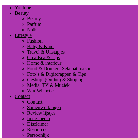
Youtube
Beauty
Beauty
Parfum
Nails
Lifestyle
Fashion
Baby & Kind
Travel & Uitstapjes
Crea Bea & Tips
Home & interieur
Food & Drinken, Selamat makan
Foto`s & Digiscrappen & Tips
Geshopt (Online) & Shoplog
Media, TV & Muziek
Win!Winactie
Contact
Contact
Samenwerkingen
Review lijstjes
In de media
Disclaimer
Resources
Persoonlijk