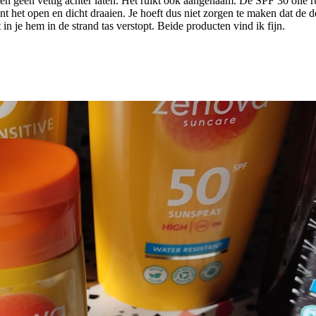
n geen vettig achter laten. Het ruikt ook aangenaam. De SPF 30 olie r
t het open en dicht draaien. Je hoeft dus niet zorgen te maken dat de do
 in je hem in de strand tas verstopt. Beide producten vind ik fijn.