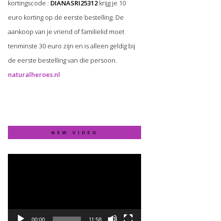
kortingscode :
DIANASRI25312
krijg je 10
euro korting op de eerste bestelling. De
aankoop van je vriend of familielid moet
tenminste 30 euro zijn en is alleen geldig bij
de eerste bestelling van die persoon.
naturalheroes.nl
NEW VIDEO
Video
Player
00:00
11:58