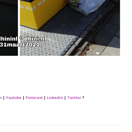
n
|
Youtube
|
Pinterest
|
Linkedin
|
Twitter
?