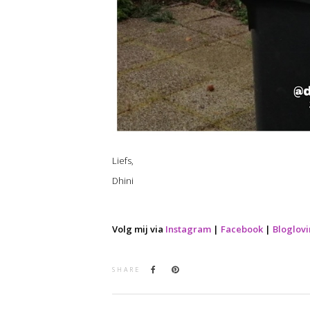
Liefs,
Dhini
Volg mij via
Instagram
|
Facebook
|
Bloglovi
SHARE