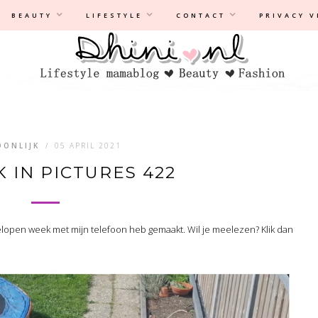
Privacyverklaring
|
Disclaimer
BEAUTY
LIFESTYLE
CONTACT
PRIVACY 
OONLIJK
/
05 APRIL 2021
 IN PICTURES 422
fgelopen week met mijn telefoon heb gemaakt. Wil je meelezen? Klik dan