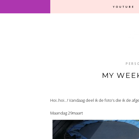
YOUTUBE
PERS
MY WEEK
Hoi..hoi…! Vandaag deel ik de foto’s die ik de a
Maandag 29maart