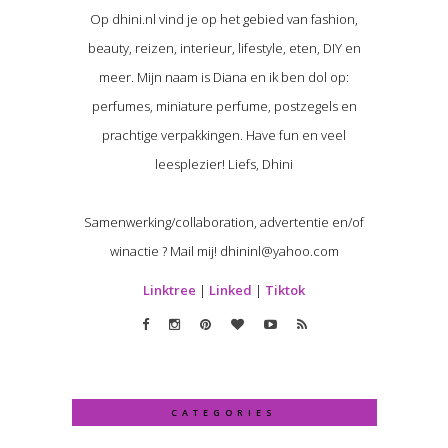
Op dhini.nl vind je op het gebied van fashion,
beauty, reizen, interieur, lifestyle, eten, DIY en
meer. Mijn naam is Diana en ik ben dol op:
perfumes, miniature perfume, postzegels en
prachtige verpakkingen. Have fun en veel
leesplezier! Liefs, Dhini
Samenwerking/collaboration, advertentie en/of
winactie ? Mail mij! dhininl@yahoo.com
Linktree
|
Linked
|
Tiktok
CATEGORIES