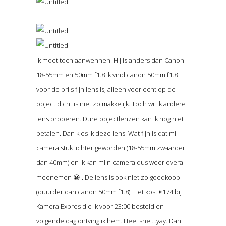
Ik moet toch aanwennen. Hij is anders dan Canon
18-55mm en 50mm f1.8 Ik vind canon 50mm f1.8
voor de prijs fijn lens is, alleen voor echt op de
object dicht is niet zo makkelijk. Toch wil ik andere
lens proberen. Dure objectlenzen kan ik nog niet
betalen. Dan kies ik deze lens. Wat fijn is dat mij
camera stuk lichter geworden (18-55mm zwaarder
dan 40mm) en ik kan mijn camera dus weer overal
meenemen 😀 . De lens is ook niet zo goedkoop
(duurder dan canon 50mm f1.8). Het kost €174 bij
Kamera Expres die ik voor 23:00 besteld en
volgende dag ontving ik hem. Heel snel…yay. Dan