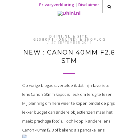
Privacyverklaring
|
Disclaimer
DHINI.NL & SITE
,
GESHOPT (ONLINE) & SHOPLOG
/
27 SEPTEMBER 2014
NEW : CANON 40MM F2.8
STM
Op vorige blogpost vertelde ik dat mijn favoriete
lens Canon 50mm kapot is, leuk om terug te lezen.
Mij planning om hem weer te kopen omdat de prijs
lekker budget dan andere objectlenzen maar het
maakt prachtige foto`s. Toch koop ik andere lens
Canon 40mm f2.8 of bekend als pancake lens.