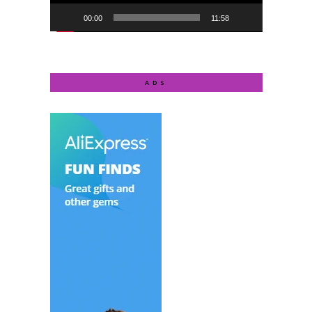
00:00
11:58
ADS