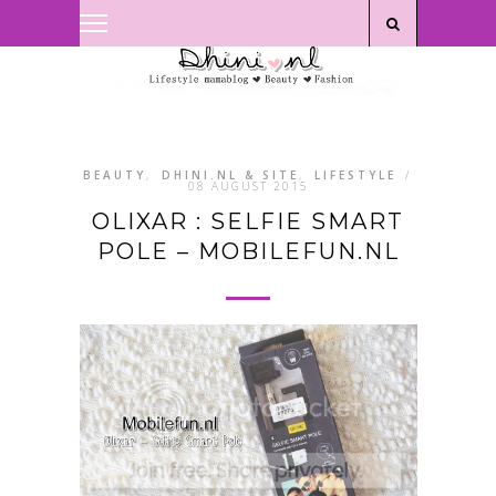
Privacyverklaring
|
Disclaimer
BEAUTY
,
DHINI.NL & SITE
,
LIFESTYLE
/
08 AUGUST 2015
OLIXAR : SELFIE SMART
POLE – MOBILEFUN.NL