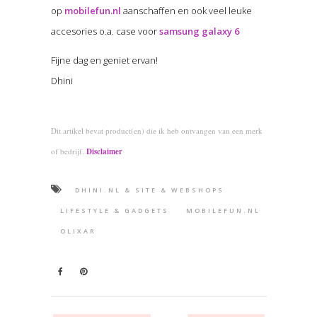
op
mobilefun.nl
aanschaffen en ook veel leuke
accesories o.a. case voor
samsung galaxy 6
Fijne dag en geniet ervan!
Dhini
Dit artikel bevat product(en) die ik heb ontvangen van een merk
of bedrijf.
Disclaimer
DHINI.NL & SITE & WEBSHOPS
LIFESTYLE & GADGETS
MOBILEFUN.NL
OLIXAR