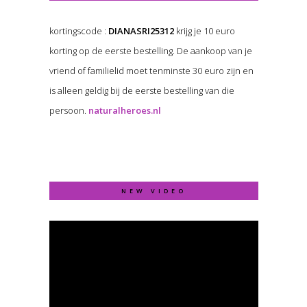
kortingscode :
DIANASRI25312
krijg je 10 euro
korting op de eerste bestelling. De aankoop van je
vriend of familielid moet tenminste 30 euro zijn en
is alleen geldig bij de eerste bestelling van die
persoon.
naturalheroes.nl
NEW VIDEO
Video
Player