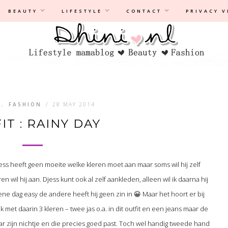
Privacyverklaring
|
Disclaimer
BEAUTY
LIFESTYLE
CONTACT
PRIVACY 
H
,
FASHION
/
28 MAY 2014
IT : RAINY DAY
jess heeft geen moeite welke kleren moet aan maar soms wil hij zelf
n wil hij aan. Djess kunt ook al zelf aankleden, alleen wil ik daarna hij
ene dag easy de andere heeft hij geen zin in 😀 Maar het hoort er bij
k met daarin 3 kleren – twee jas o.a. in dit outfit en een jeans maar de
naar zijn nichtje en die precies goed past. Toch wel handig tweede hand