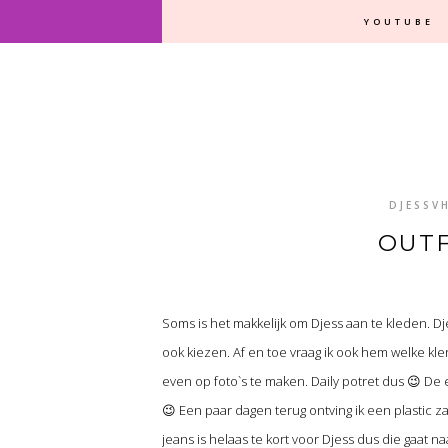
YOUTUBE
DJESSV
OUTF
Soms is het makkelijk om Djess aan te kleden. D
ook kiezen. Af en toe vraag ik ook hem welke klere
even op foto`s te maken. Daily potret dus 😉 De 
😉 Een paar dagen terug ontving ik een plastic za
jeans is helaas te kort voor Djess dus die gaat 