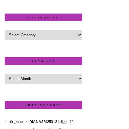
CATEGORIES
ARCHIVES
KORTINGSCODE
kortingscode :
DIANASRI25312
krijg je 10