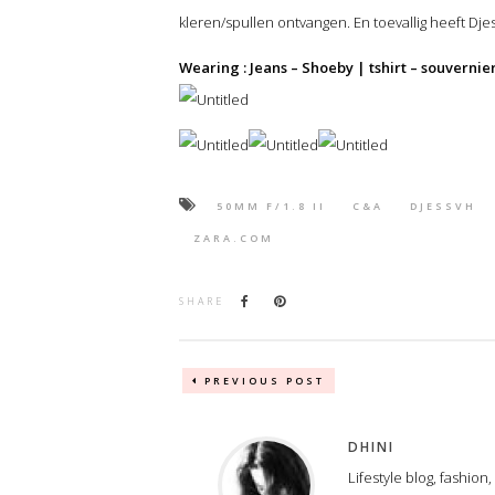
kleren/spullen ontvangen. En toevallig heeft Dj
Wearing : Jeans – Shoeby | tshirt – souvernie
50MM F/1.8 II
C&A
DJESSVH
ZARA.COM
SHARE
PREVIOUS POST
DHINI
Lifestyle blog, fashion