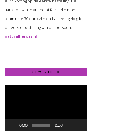
euro korting op de eerste bestelling. De
aankoop van je vriend of familielid moet
tenminste 30 euro zijn en is alleen geldig bij
de eerste bestelling van die persoon.
naturalheroes.nl
NEW VIDEO
Video
Player
00:00
11:58