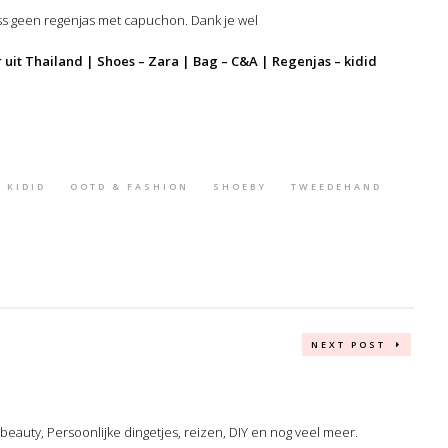
ess geen regenjas met capuchon. Dank je wel
r uit Thailand | Shoes – Zara | Bag – C&A | Regenjas – kidid
KIDID
OOTD & FASHION
SHOEBY
TWEEDEHAND
NEXT POST
, beauty, Persoonlijke dingetjes, reizen, DIY en nog veel meer.