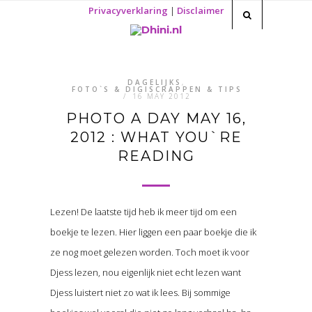
Privacyverklaring
|
Disclaimer
DAGELIJKS
,
FOTO`S & DIGISCRAPPEN & TIPS
/
16 MAY 2012
PHOTO A DAY MAY 16,
2012 : WHAT YOU`RE
READING
Lezen! De laatste tijd heb ik meer tijd om een
boekje te lezen. Hier liggen een paar boekje die ik
ze nog moet gelezen worden. Toch moet ik voor
Djess lezen, nou eigenlijk niet echt lezen want
Djess luistert niet zo wat ik lees. Bij sommige