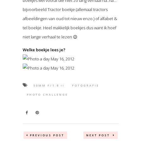
boekjes wel vooral die niet zo lang verhaal ha..ha…
bijvoorbeeld Tractor boekje (allemaal tractors
afbeeldingen van oud tot nieuw enzo.) of alfabet &
tel boekje. Heel makkelijk boekjes dus want ik hoef
niet lange verhaal te lezen 😉
Welke boekje lees je?
50MM F/1.8 II
FOTOGRAFIE
PHOTO CHALLENGE
PREVIOUS POST
NEXT POST