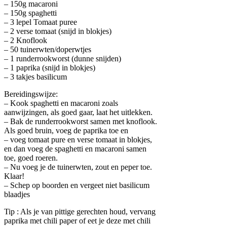
– 150g macaroni
– 150g spaghetti
– 3 lepel Tomaat puree
– 2 verse tomaat (snijd in blokjes)
– 2 Knoflook
– 50 tuinerwten/doperwtjes
– 1 runderrookworst (dunne snijden)
– 1 paprika (snijd in blokjes)
– 3 takjes basilicum
Bereidingswijze:
– Kook spaghetti en macaroni zoals
aanwijzingen, als goed gaar, laat het uitlekken.
– Bak de runderrookworst samen met knoflook.
Als goed bruin, voeg de paprika toe en
– voeg tomaat pure en verse tomaat in blokjes,
en dan voeg de spaghetti en macaroni samen
toe, goed roeren.
– Nu voeg je de tuinerwten, zout en peper toe.
Klaar!
– Schep op boorden en vergeet niet basilicum
blaadjes
Tip : Als je van pittige gerechten houd, vervang
paprika met chili paper of eet je deze met chili