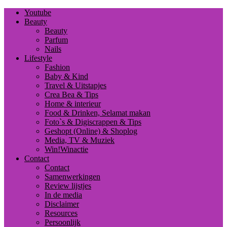
Youtube
Beauty
Beauty
Parfum
Nails
Lifestyle
Fashion
Baby & Kind
Travel & Uitstapjes
Crea Bea & Tips
Home & interieur
Food & Drinken, Selamat makan
Foto`s & Digiscrappen & Tips
Geshopt (Online) & Shoplog
Media, TV & Muziek
Win!Winactie
Contact
Contact
Samenwerkingen
Review lijstjes
In de media
Disclaimer
Resources
Persoonlijk