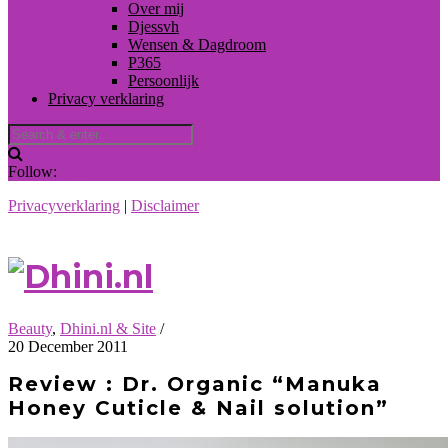
Over mij
Djessvh
Wensen & Dagdroom
P365
Persoonlijk
Privacy verklaring
Follow:
Privacyverklaring
|
Disclaimer
Beauty
,
Dhini.nl & Site
/
20 December 2011
Review : Dr. Organic “Manuka
Honey Cuticle & Nail solution”