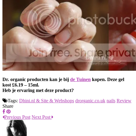
Dr. organic producten kan je bij
de Tuinen
kopen. Deze gel
kost £6.19 – 15ml.
Heb je ervaring met deze product?
Tags:
Dhini.nl & Site & Webshops
drorganic.co.uk
nails
Review
Share
Previous Post
Next Post