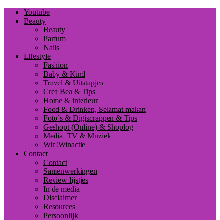
Youtube
Beauty
Beauty
Parfum
Nails
Lifestyle
Fashion
Baby & Kind
Travel & Uitstapjes
Crea Bea & Tips
Home & interieur
Food & Drinken, Selamat makan
Foto`s & Digiscrappen & Tips
Geshopt (Online) & Shoplog
Media, TV & Muziek
Win!Winactie
Contact
Contact
Samenwerkingen
Review lijstjes
In de media
Disclaimer
Resources
Persoonlijk