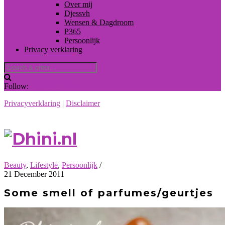
Over mij
Djessvh
Wensen & Dagdroom
P365
Persoonlijk
Privacy verklaring
Follow:
Privacyverklaring
|
Disclaimer
Beauty
,
Lifestyle
,
Persoonlijk
/
21 December 2011
Some smell of parfumes/geurtjes