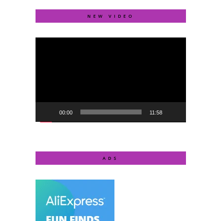
NEW VIDEO
Video
Player
00:00
11:58
ADS