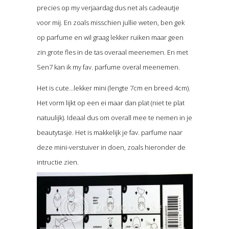
precies op my verjaardag dus net als cadeautje
voor mij. En zoals misschien jullie weten, ben gek
op parfume en wil graag lekker ruiken maar geen
zin grote fles in de tas overaal meenemen. En met
Sen7 kan ik my fav. parfume overal meenemen.
Het is cute…lekker mini (lengte 7cm en breed 4cm).
Het vorm lijkt op een ei maar dan plat (niet te plat
natuulijk). Ideaal dus om overall mee te nemen in je
beautytasje. Het is makkelijk je fav. parfume naar
deze mini-verstuiver in doen, zoals hieronder de
intructie zien.