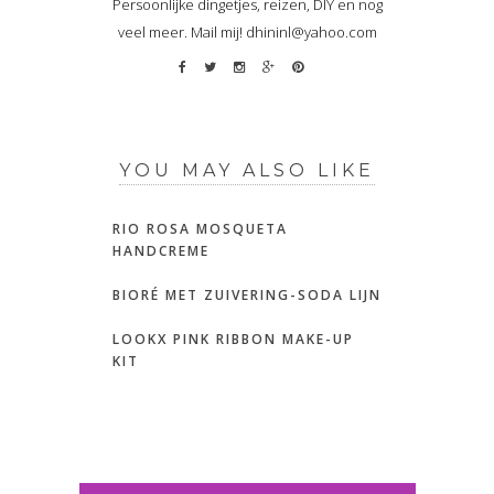
Persoonlijke dingetjes, reizen, DIY en nog
veel meer. Mail mij! dhininl@yahoo.com
YOU MAY ALSO LIKE
RIO ROSA MOSQUETA
HANDCREME
BIORÉ MET ZUIVERING-SODA LIJN
LOOKX PINK RIBBON MAKE-UP
KIT