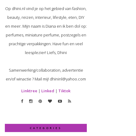
Op dhini.nl vind je op het gebied van fashion,
beauty, reizen, interieur, lifestyle, eten, DIY
en meer. Mijn naam is Diana en ik ben dol op:
perfumes, miniature perfume, postzegels en
prachtige verpakkingen. Have fun en veel
leesplezier! Liefs, Dhini
Samenwerking/collaboration, advertentie
en/of winactie ? Mail mij! dhininl@yahoo.com
Linktree
|
Linked
|
Tiktok
CATEGORIES