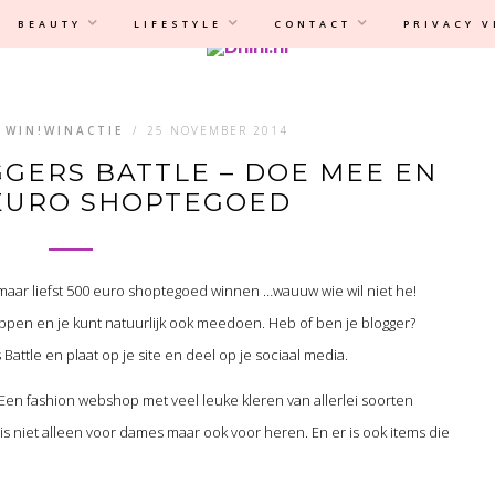
Privacyverklaring
|
Disclaimer
BEAUTY
LIFESTYLE
CONTACT
PRIVACY 
,
WIN!WINACTIE
/
25 NOVEMBER 2014
GERS BATTLE – DOE MEE EN
 EURO SHOPTEGOED
t maar liefst 500 euro shoptegoed winnen …wauuw wie wil niet he!
hoppen en je kunt natuurlijk ook meedoen. Heb of ben je blogger?
 Battle en plaat op je site en deel op je sociaal media.
 Een fashion webshop met veel leuke kleren van allerlei soorten
 is niet alleen voor dames maar ook voor heren. En er is ook items die