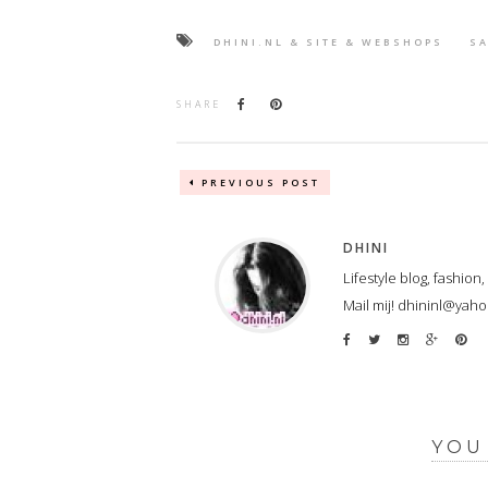
DHINI.NL & SITE & WEBSHOPS
SA
SHARE
PREVIOUS POST
DHINI
Lifestyle blog, fashion
Mail mij! dhininl@yah
YOU