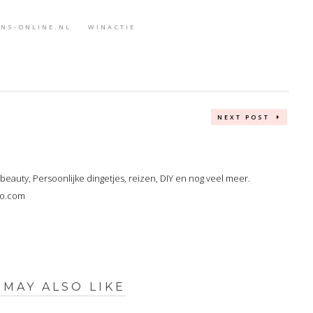
NS-ONLINE.NL
WINACTIE
NEXT POST
, beauty, Persoonlijke dingetjes, reizen, DIY en nog veel meer.
oo.com
 MAY ALSO LIKE