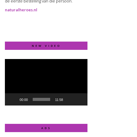
de eerste bestelling van die persoon.
naturalheroes.nl
NEW VIDEO
Video
Player
00:00
11:58
ADS