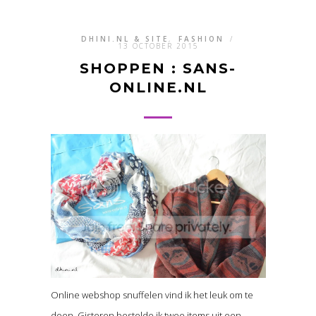
DHINI.NL & SITE
,
FASHION
/
13 OCTOBER 2015
SHOPPEN : SANS-
ONLINE.NL
Online webshop snuffelen vind ik het leuk om te
doen. Gisteren bestelde ik twee items uit een