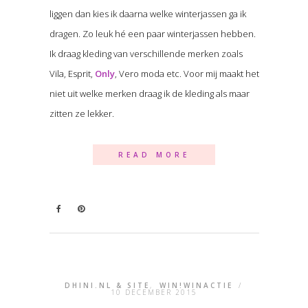
liggen dan kies ik daarna welke winterjassen ga ik
dragen. Zo leuk hé een paar winterjassen hebben.
Ik draag kleding van verschillende merken zoals
Vila, Esprit,
Only
, Vero moda etc. Voor mij maakt het
niet uit welke merken draag ik de kleding als maar
zitten ze lekker.
READ MORE
DHINI.NL & SITE
,
WIN!WINACTIE
/
10 DECEMBER 2015