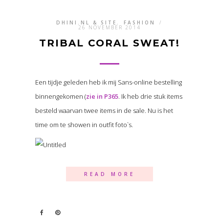
DHINI.NL & SITE
,
FASHION
/
26 NOVEMBER 2014
TRIBAL CORAL SWEAT!
Een tijdje geleden heb ik mij Sans-online bestelling
binnengekomen (
zie in P365
. Ik heb drie stuk items
besteld waarvan twee items in de sale. Nu is het
time om te showen in outfit foto`s.
READ MORE