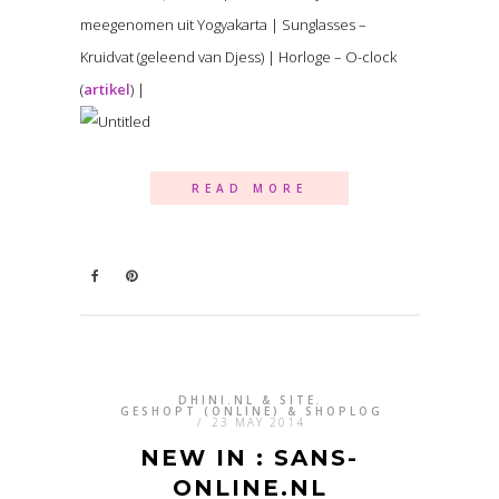
meegenomen uit Yogyakarta | Sunglasses –
Kruidvat (geleend van Djess) | Horloge – O-clock
(
artikel
) |
READ MORE
DHINI.NL & SITE
,
GESHOPT (ONLINE) & SHOPLOG
/
23 MAY 2014
NEW IN : SANS-
ONLINE.NL