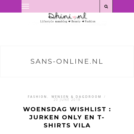
Privacyverklaring
|
Disclaimer
SANS-ONLINE.NL
FASHION
,
WENSEN & DAGDROOM
/
20 JUNE 2018
WOENSDAG WISHLIST :
JURKEN ONLY EN T-
SHIRTS VILA