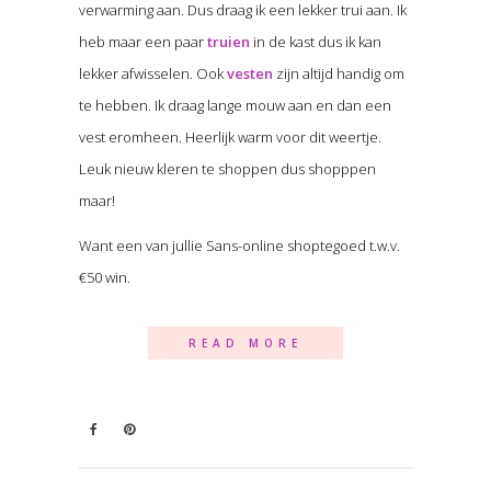
verwarming aan. Dus draag ik een lekker trui aan. Ik
heb maar een paar
truien
in de kast dus ik kan
lekker afwisselen. Ook
vesten
zijn altijd handig om
te hebben. Ik draag lange mouw aan en dan een
vest eromheen. Heerlijk warm voor dit weertje.
Leuk nieuw kleren te shoppen dus shopppen
maar!
Want een van jullie Sans-online shoptegoed t.w.v.
€50 win.
READ MORE