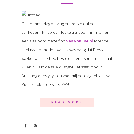
Gisterenmiddag ontving mij eerste online
aankopen. Ik heb een leuke trui voor mijn man en
een sjaal voor mezelf op
Sans-online.nl
Ik rende
snel naar beneden want ik was bang dat Djess
wakker werd. Ik heb besteld : een esprit trui in maat
XL en hij is in de sale dus yay! Het staat mooi bij
Arjo..nog eens yay..! en voor mij heb ik geel sjaal van
Pieces ook in de sale…YAY!
READ MORE