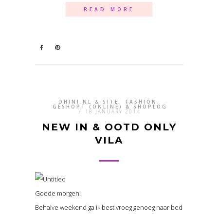
READ MORE
DHINI.NL & SITE
,
FASHION
,
GESHOPT (ONLINE) & SHOPLOG
/
18 JANUARY 2014
NEW IN & OOTD ONLY
VILA
Goede morgen!
Behalve weekend ga ik best vroeg genoeg naar bed