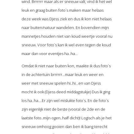
wind. Brrrrrr maar als er sneeuw valt, vind ik het wel
leuk en graag buiten foto`s maken maar helaas
deze week was Djess ziek en dus ik kon niet helaas
naar buiten/natuur wandelen. En bovendien mijn
mannetjes houden niet van koud weertje vooral nu
sneeuw. Voor foto`s kan ik wel even tegen de koud
maar dan voor eventjes ha..ha…
Omdat ik niet naar buiten kon, maakte ik dus foto`s
in de achtertuin brrrrrr…maar leuk en weer en
weer met sneeuw spelen hi..hi…en van Djess
mocht ik ook (Djess deed middagstukje) Dus ik ging
los ha..ha….Er zijn wel mislukte foto`s. En de foto`s
zijn eigenlijk niet de beste (vooral de 2de en de
laatste foto..mijn ogen..half dicht)! Logisch als je het
sneeuw omhoog gooien dan ben ik bang terecht