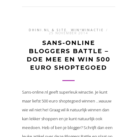
DHINI.NL & SITE
,
WIN!WINACTIE
/
25 NOVEMBER 2014
SANS-ONLINE
BLOGGERS BATTLE –
DOE MEE EN WIN 500
EURO SHOPTEGOED
Sans-online.nl geeft superleuk winactie. Je kunt
maar liefst 500 euro shoptegoed winnen …wauuw
wie wil niet he! Graag wil ik natuurlijk winnen dan
kan lekker shoppen en je kunt natuurlijk ook
meedoen. Heb of ben je blogger? Schrijft dan een
leuke artikel over deze Bloggers Battle en plaat op