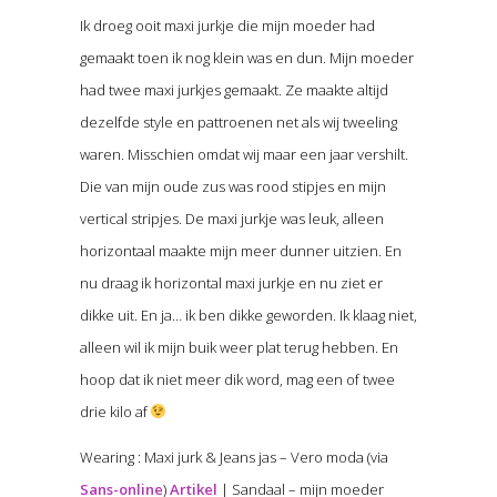
Ik droeg ooit maxi jurkje die mijn moeder had
gemaakt toen ik nog klein was en dun. Mijn moeder
had twee maxi jurkjes gemaakt. Ze maakte altijd
dezelfde style en pattroenen net als wij tweeling
waren. Misschien omdat wij maar een jaar vershilt.
Die van mijn oude zus was rood stipjes en mijn
vertical stripjes. De maxi jurkje was leuk, alleen
horizontaal maakte mijn meer dunner uitzien. En
nu draag ik horizontal maxi jurkje en nu ziet er
dikke uit. En ja… ik ben dikke geworden. Ik klaag niet,
alleen wil ik mijn buik weer plat terug hebben. En
hoop dat ik niet meer dik word, mag een of twee
drie kilo af
Wearing : Maxi jurk & Jeans jas – Vero moda (via
Sans-online
)
Artikel
| Sandaal – mijn moeder