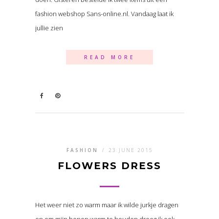
fashion webshop Sans-online.nl. Vandaag laat ik
jullie zien
READ MORE
FASHION
/
23 JUNE 2015
FLOWERS DRESS
Het weer niet zo warm maar ik wilde jurkje dragen
en om mijn benen warm te houden droeg ik ook