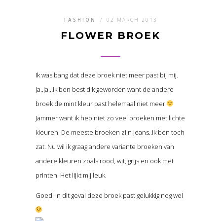
FASHION
/
02 MARCH 2013
FLOWER BROEK
Ik was bang dat deze broek niet meer past bij mij.
Ja..ja…ik ben best dik geworden want de andere
broek de mint kleur past helemaal niet meer
Jammer want ik heb niet zo veel broeken met lichte
kleuren. De meeste broeken zijn jeans..ik ben toch
zat. Nu wil ik graag andere variante broeken van
andere kleuren zoals rood, wit, grijs en ook met
printen. Het lijkt mij leuk.
Goed! In dit geval deze broek past gelukkig nog wel