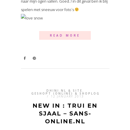
naar mijn ogen vallen. Goed..! in dit geval ben ik blij
spelen met sneeuw voor foto`s
READ MORE
DHINI.NL & SITE
,
GESHOPT (ONLINE) & SHOPLOG
/
12 JANUARY 2013
NEW IN : TRUI EN
SJAAL – SANS-
ONLINE.NL