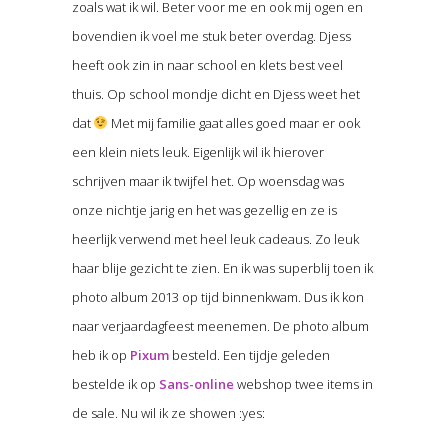
zoals wat ik wil. Beter voor me en ook mij ogen en
bovendien ik voel me stuk beter overdag. Djess
heeft ook zin in naar school en klets best veel
thuis. Op school mondje dicht en Djess weet het
dat
Met mij familie gaat alles goed maar er ook
een klein niets leuk. Eigenlijk wil ik hierover
schrijven maar ik twijfel het. Op woensdag was
onze nichtje jarig en het was gezellig en ze is
heerlijk verwend met heel leuk cadeaus. Zo leuk
haar blije gezicht te zien. En ik was superblij toen ik
photo album 2013 op tijd binnenkwam. Dus ik kon
naar verjaardagfeest meenemen. De photo album
heb ik op
Pixum
besteld. Een tijdje geleden
bestelde ik op
Sans-online
webshop twee items in
de sale. Nu wil ik ze showen :yes: