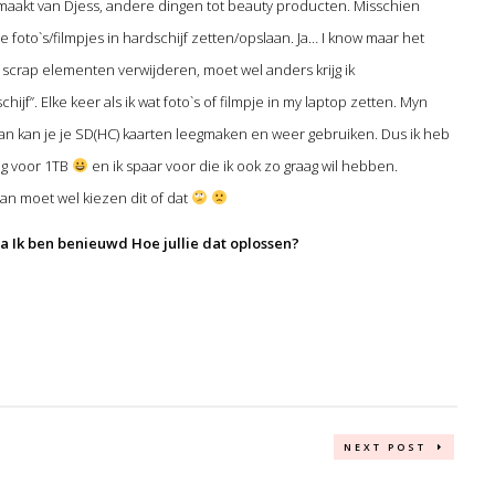
emaakt van Djess, andere dingen tot beauty producten. Misschien
ie foto`s/filmpjes in hardschijf zetten/opslaan. Ja… I know maar het
scrap elementen verwijderen, moet wel anders krijg ik
f”. Elke keer als ik wat foto`s of filmpje in my laptop zetten. Myn
an kan je je SD(HC) kaarten leegmaken en weer gebruiken. Dus ik heb
ig voor 1TB
en ik spaar voor die ik ook zo graag wil hebben.
n moet wel kiezen dit of dat
ja Ik ben benieuwd Hoe jullie dat oplossen?
NEXT POST