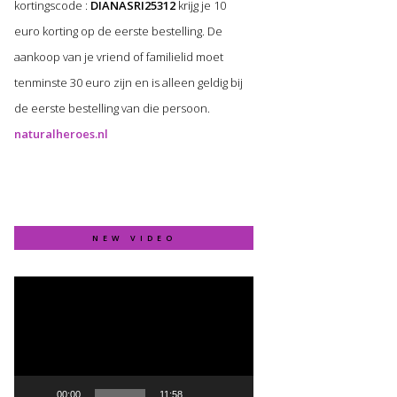
kortingscode :
DIANASRI25312
krijg je 10
euro korting op de eerste bestelling. De
aankoop van je vriend of familielid moet
tenminste 30 euro zijn en is alleen geldig bij
de eerste bestelling van die persoon.
naturalheroes.nl
NEW VIDEO
Video
Player
00:00
11:58