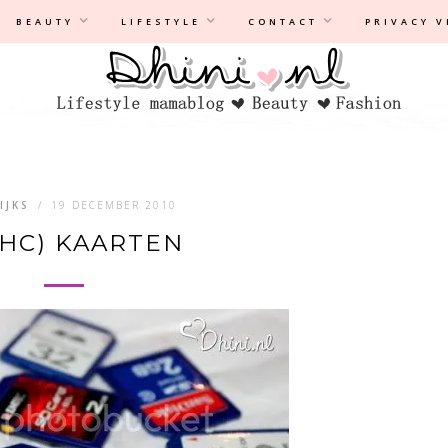
Privacyverklaring
|
Disclaimer
BEAUTY
LIFESTYLE
CONTACT
PRIVACY 
IJKS
/
19 DECEMBER 2010
(HC) KAARTEN