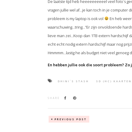
De laatste tijd heb heeeeeeeeeel veel foto`s g
vragen jullie wel af…je kan toch in je computer d
probleem is my laptop is ook vol
En heb weer 
waarschuwing…tring…”Er zijn onvoldoende hardschij
lieve man zei…Koop dan 1TB extern hardschijf d
echt echt nodig extern hardschijf maar nog prijz
Hmmmm…lastig he als budget niet veel genoeg da
En hebben jullie ook die soort probleem? Zo 
DHINI`S STASH
SD (HC) KAARTEN
SHARE
PREVIOUS POST