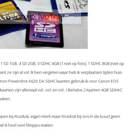
 1 SD 1GB, 4 SD 2GB, 3 SDHC 4GB (1 niet op foto), 1 SDHC 8GB (niet op
ant ze zijn al vol. Ik ben vergeten waar heb ik verplaatsen tijden huis
anon Powershot A620. De SDHC kaarten gebruik ik voor Canon EOS
kaarten zijn allemaal vol…vol..en vol…! Behalve 2 kaarten 4GB SDHAC
maken.
en bij Kruidvat..eigen merk maar Kruidvat bij ons in de buurt geen
wil ik heel veel filmpjes maken.