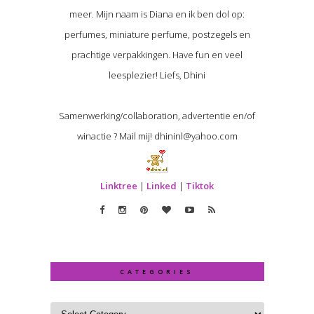
meer. Mijn naam is Diana en ik ben dol op:
perfumes, miniature perfume, postzegels en
prachtige verpakkingen. Have fun en veel
leesplezier! Liefs, Dhini
Samenwerking/collaboration, advertentie en/of
winactie ? Mail mij! dhininl@yahoo.com
Linktree
|
Linked
|
Tiktok
CATEGORIES