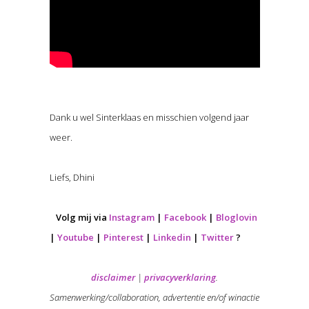
Dank u wel Sinterklaas en misschien volgend jaar
weer.
Liefs, Dhini
Volg mij via
Instagram
|
Facebook
|
Bloglovin
|
Youtube
|
Pinterest
|
Linkedin
|
Twitter
?
disclaimer
|
privacyverklaring
.
Samenwerking/collaboration, advertentie en/of winactie