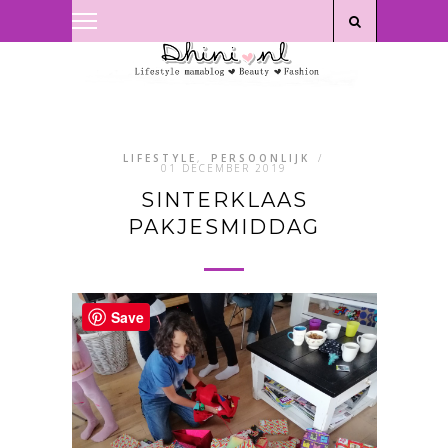
Privacyverklaring
|
Disclaimer
LIFESTYLE
,
PERSOONLIJK
/
01 DECEMBER 2019
SINTERKLAAS
PAKJESMIDDAG
Save