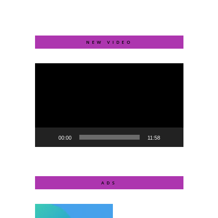
NEW VIDEO
Video
Player
00:00
11:58
ADS