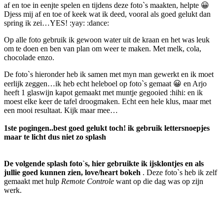
af en toe in eenjte spelen en tijdens deze foto`s maakten, helpte 😀
Djess mij af en toe of keek wat ik deed, vooral als goed gelukt dan
spring ik zei…YES! :yay: :dance:
Op alle foto gebruik ik gewoon water uit de kraan en het was leuk
om te doen en ben van plan om weer te maken. Met melk, cola,
chocolade enzo.
De foto`s hieronder heb ik samen met myn man gewerkt en ik moet
eerlijk zeggen…ik heb echt heleboel op foto`s gemaat 😀 en Arjo
heeft 1 glaswijn kapot gemaakt met muntje gegooied :hihi: en ik
moest elke keer de tafel droogmaken. Echt een hele klus, maar met
een mooi resultaat. Kijk maar mee…
1ste pogingen..best goed gelukt toch! ik gebruik lettersnoepjes
maar te licht dus niet zo splash
De volgende splash foto`s, hier gebruikte ik ijsklontjes en als
jullie goed kunnen zien, love/heart bokeh
. Deze foto`s heb ik zelf
gemaakt met hulp
Remote Controle
want op die dag was op zijn
werk.