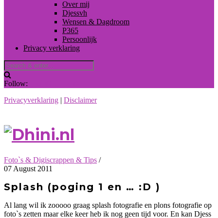
Over mij
Djessvh
Wensen & Dagdroom
P365
Persoonlijk
Privacy verklaring
Follow:
Privacyverklaring
|
Disclaimer
Foto`s & Digiscrappen & Tips
/
07 August 2011
Splash (poging 1 en … :D )
Al lang wil ik zooooo graag splash fotografie en plons fotografie op
foto`s zetten maar elke keer heb ik nog geen tijd voor. En kan Djess