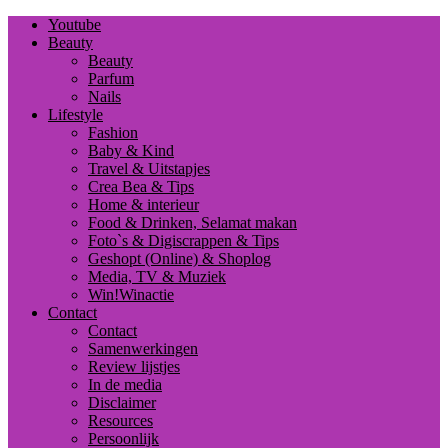
Youtube
Beauty
Beauty
Parfum
Nails
Lifestyle
Fashion
Baby & Kind
Travel & Uitstapjes
Crea Bea & Tips
Home & interieur
Food & Drinken, Selamat makan
Foto`s & Digiscrappen & Tips
Geshopt (Online) & Shoplog
Media, TV & Muziek
Win!Winactie
Contact
Contact
Samenwerkingen
Review lijstjes
In de media
Disclaimer
Resources
Persoonlijk