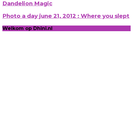
Dandelion Magic
Photo a day june 21, 2012 : Where you slept
Welkom op Dhini.nl