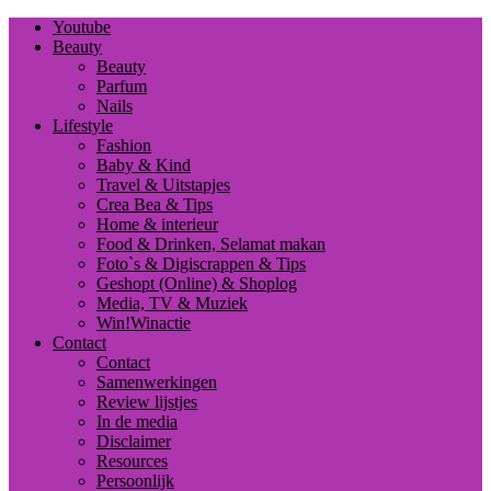
Youtube
Beauty
Beauty
Parfum
Nails
Lifestyle
Fashion
Baby & Kind
Travel & Uitstapjes
Crea Bea & Tips
Home & interieur
Food & Drinken, Selamat makan
Foto`s & Digiscrappen & Tips
Geshopt (Online) & Shoplog
Media, TV & Muziek
Win!Winactie
Contact
Contact
Samenwerkingen
Review lijstjes
In de media
Disclaimer
Resources
Persoonlijk