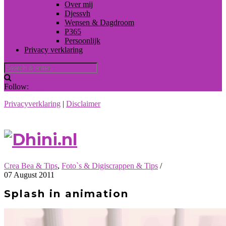
Over mij
Djessvh
Wensen & Dagdroom
P365
Persoonlijk
Privacy verklaring
Follow:
Privacyverklaring
|
Disclaimer
Crea Bea & Tips
,
Foto`s & Digiscrappen & Tips
/
07 August 2011
Splash in animation