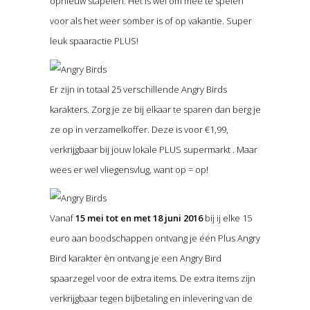
opnieuw stapelen. Het is wel om mee te spelen
voor als het weer somber is of op vakantie. Super
leuk spaaractie PLUS!
Er zijn in totaal 25 verschillende Angry Birds
karakters. Zorg je ze bij elkaar te sparen dan berg je
ze op in verzamelkoffer. Deze is voor €1,99,
verkrijgbaar bij jouw lokale PLUS supermarkt . Maar
wees er wel vliegensvlug, want op = op!
Vanaf
15 mei tot en met 18 juni 2016
bij ij elke 15
euro aan boodschappen ontvang je één Plus Angry
Bird karakter èn ontvang je een Angry Bird
spaarzegel voor de extra items. De extra items zijn
verkrijgbaar tegen bijbetaling en inlevering van de