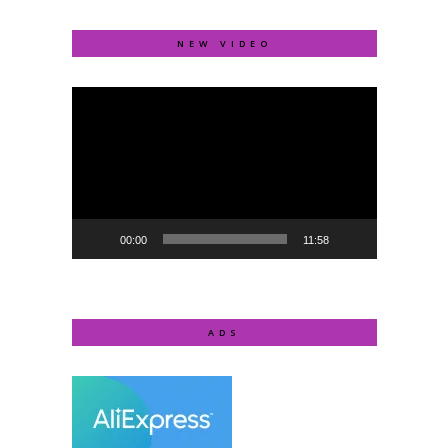
NEW VIDEO
Video
Player
00:00
11:58
ADS