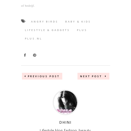
of bedrijf.
ANGRY BIRDS
BABY & KIDS
LIFESTYLE & GADGETS
PLUS
PLUS.NL
PREVIOUS POST
NEXT POST
DHINI
Lifestyle blog, fashion, beauty,