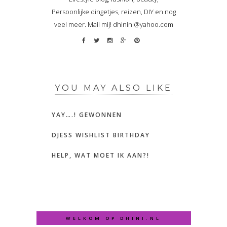
Persoonlijke dingetjes, reizen, DIY en nog
veel meer. Mail mij! dhininl@yahoo.com
YOU MAY ALSO LIKE
YAY….! GEWONNEN
DJESS WISHLIST BIRTHDAY
HELP, WAT MOET IK AAN?!
WELKOM OP DHINI.NL