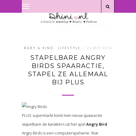
Privacyverklaring
|
Disclaimer
BABY & KIND
,
LIFESTYLE
/
24 MAY 2016
STAPELBARE ANGRY
BIRDS SPAARACTIE,
STAPEL ZE ALLEMAAL
BIJ PLUS
PLUS supermarkt komt met nieuw spaaractie
stapelbare de karakters uit het spel
Angry Bird
.
Angry Birds is een computerspelserie. Wat