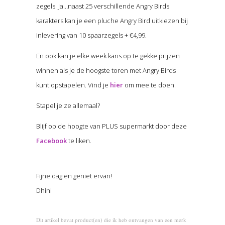
zegels. Ja…naast 25 verschillende Angry Birds
karakters kan je een pluche Angry Bird uitkiezen bij
inlevering van 10 spaarzegels + €4,99.
En ook kan je elke week kans op te gekke prijzen
winnen als je de hoogste toren met Angry Birds
kunt opstapelen. Vind je
hier
om mee te doen.
Stapel je ze allemaal?
Blijf op de hoogte van PLUS supermarkt door deze
Facebook
te liken.
Fijne dag en geniet ervan!
Dhini
Dit artikel bevat product(en) die ik heb ontvangen van een merk