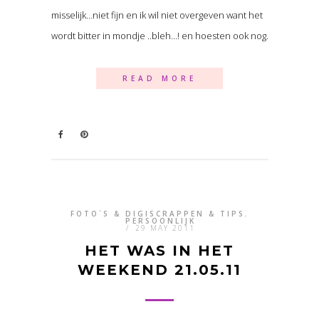
misselijk…niet fijn en ik wil niet overgeven want het
wordt bitter in mondje ..bleh…! en hoesten ook nog.
READ MORE
FOTO`S & DIGISCRAPPEN & TIPS
,
PERSOONLIJK
/
29 MAY 2011
HET WAS IN HET
WEEKEND 21.05.11