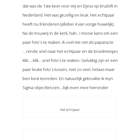
dat was de 1ste keer voor mij en Djess op bruiloft in
Nederland. Het was gezellig en leuk. Het echtpaar
heeft nu 8 kinderen (allebei 4 van vorige huwelijk).
Na de trouwrij in de kerk, hah…! mooie kans om een
paar foto`s te maken. Ik voel me net als paparazie
….rende snel naar het echtpaar en de bruidmeisjes
klik…..klik….snel foto`s te maken. Gelukkig zijn er een
paar leuke foto`s tussen, niet zo veel..helaas maar
ben best tevreden. En natuurlijk gebruikte ik myn
Sigma objectlenzen….kijk even mee hieronder
Het echtpaar