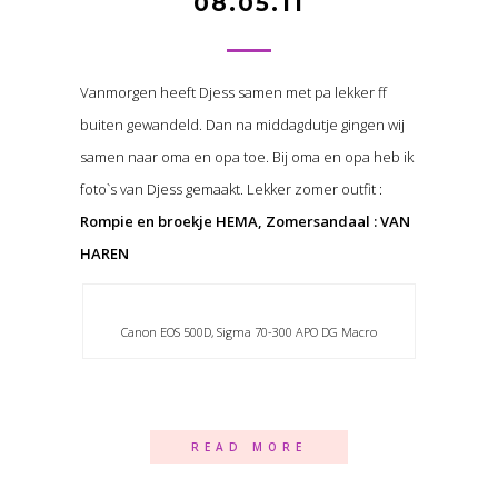
08.05.11
Vanmorgen heeft Djess samen met pa lekker ff
buiten gewandeld. Dan na middagdutje gingen wij
samen naar oma en opa toe. Bij oma en opa heb ik
foto`s van Djess gemaakt. Lekker zomer outfit :
Rompie en broekje HEMA, Zomersandaal : VAN
HAREN
Canon EOS 500D, Sigma 70-300 APO DG Macro
READ MORE