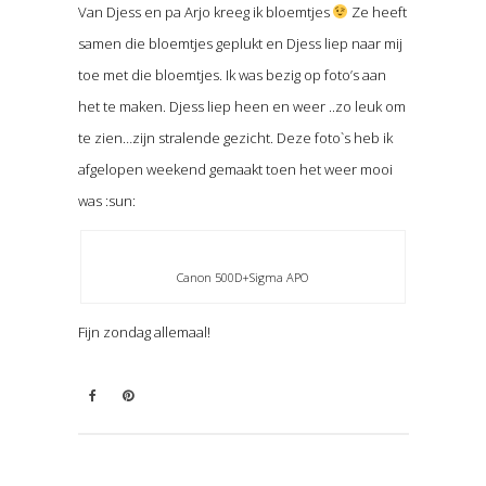
Van Djess en pa Arjo kreeg ik bloemtjes
Ze heeft
samen die bloemtjes geplukt en Djess liep naar mij
toe met die bloemtjes. Ik was bezig op foto’s aan
het te maken. Djess liep heen en weer ..zo leuk om
te zien…zijn stralende gezicht. Deze foto`s heb ik
afgelopen weekend gemaakt toen het weer mooi
was :sun:
Canon 500D+Sigma APO
Fijn zondag allemaal!