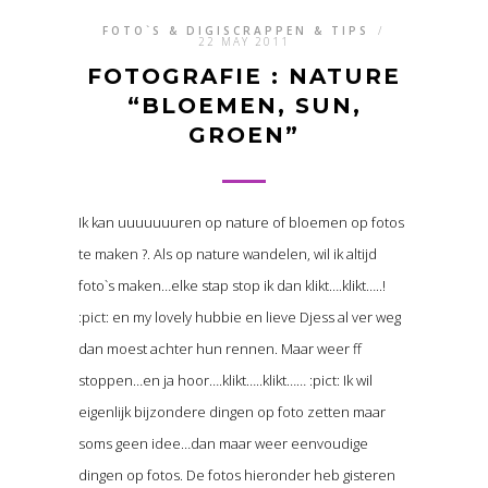
FOTO`S & DIGISCRAPPEN & TIPS
/
22 MAY 2011
FOTOGRAFIE : NATURE
“BLOEMEN, SUN,
GROEN”
Ik kan uuuuuuuren op nature of bloemen op fotos
te maken ?. Als op nature wandelen, wil ik altijd
foto`s maken…elke stap stop ik dan klikt….klikt…..!
:pict: en my lovely hubbie en lieve Djess al ver weg
dan moest achter hun rennen. Maar weer ff
stoppen…en ja hoor….klikt…..klikt…… :pict: Ik wil
eigenlijk bijzondere dingen op foto zetten maar
soms geen idee…dan maar weer eenvoudige
dingen op fotos. De fotos hieronder heb gisteren