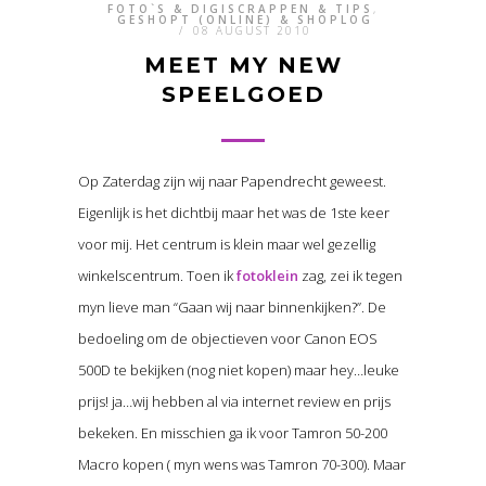
FOTO`S & DIGISCRAPPEN & TIPS
,
GESHOPT (ONLINE) & SHOPLOG
/
08 AUGUST 2010
MEET MY NEW
SPEELGOED
Op Zaterdag zijn wij naar Papendrecht geweest.
Eigenlijk is het dichtbij maar het was de 1ste keer
voor mij. Het centrum is klein maar wel gezellig
winkelscentrum. Toen ik
fotoklein
zag, zei ik tegen
myn lieve man “Gaan wij naar binnenkijken?”. De
bedoeling om de objectieven voor Canon EOS
500D te bekijken (nog niet kopen) maar hey…leuke
prijs! ja…wij hebben al via internet review en prijs
bekeken. En misschien ga ik voor Tamron 50-200
Macro kopen ( myn wens was Tamron 70-300). Maar