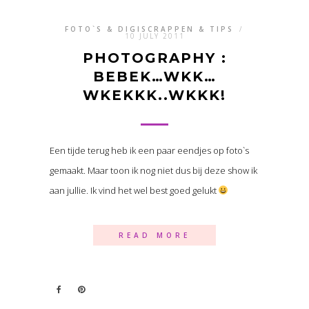
FOTO`S & DIGISCRAPPEN & TIPS
/
10 JULY 2011
PHOTOGRAPHY :
BEBEK…WKK…
WKEKKK..WKKK!
Een tijde terug heb ik een paar eendjes op foto`s
gemaakt. Maar toon ik nog niet dus bij deze show ik
aan jullie. Ik vind het wel best goed gelukt
READ MORE