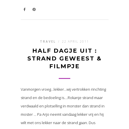
TRAVEL
/
22 APRIL 2011
HALF DAGJE UIT :
STRAND GEWEEST &
FILMPJE
Vanmorgen vroeg…lekker…wij vertrokken rinchting
strand en de bedoeling is….Rokanje strand maar
verdwaald en plotselling in monster dan strand in
moster … Pa Arjo neemt vandaag lekker vrij en hij
wilt met ons lekker naar de strand gaan. Dus