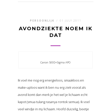
PERSOONLIJK
/
01 JULY 2011
AVONDZIEKTE NOEM IK
DAT
Canon 500D+Sigma APO
Ik voel me nog erg energieloos, smaakloos en
make-uploos want ik ben nu erg ziek vooral als
avond komt dan merk je het wel je lichaam echt
kapot (smua tulang rasanya rontok semua). Ik voel
veel windje in my lichaam. Hoofd duizelig, beetje