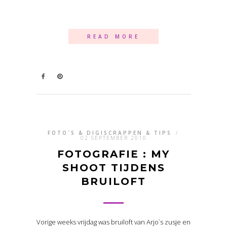
READ MORE
FOTO`S & DIGISCRAPPEN & TIPS
/
02 SEPTEMBER 2010
FOTOGRAFIE : MY
SHOOT TIJDENS
BRUILOFT
Vorige weeks vrijdag was bruiloft van Arjo`s zusje en