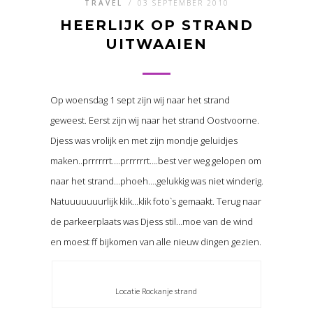
TRAVEL
/
03 SEPTEMBER 2010
HEERLIJK OP STRAND
UITWAAIEN
Op woensdag 1 sept zijn wij naar het strand
geweest. Eerst zijn wij naar het strand Oostvoorne.
Djess was vrolijk en met zijn mondje geluidjes
maken..prrrrrrt….prrrrrrt….best ver weg gelopen om
naar het strand…phoeh….gelukkig was niet winderig.
Natuuuuuuurlijk klik…klik foto`s gemaakt. Terug naar
de parkeerplaats was Djess stil…moe van de wind
en moest ff bijkomen van alle nieuw dingen gezien.
Locatie Rockanje strand