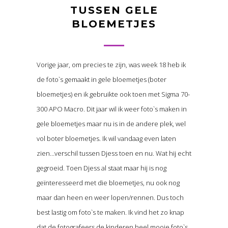
TUSSEN GELE
BLOEMETJES
Vorige jaar, om precies te zijn, was week 18 heb ik
de foto`s gemaakt in gele bloemetjes (boter
bloemetjes) en ik gebruikte ook toen met Sigma 70-
300 APO Macro. Dit jaar wil ik weer foto`s maken in
gele bloemetjes maar nu is in de andere plek, wel
vol boter bloemetjes. Ik wil vandaag even laten
zien…verschil tussen Djess toen en nu. Wat hij echt
gegroeid. Toen Djess al staat maar hij is nog
geïnteresseerd met die bloemetjes, nu ook nog
maar dan heen en weer lopen/rennen. Dus toch
best lastig om foto`s te maken. Ik vind het zo knap
dat de fotografeers de kinderen heel mooie foto`s