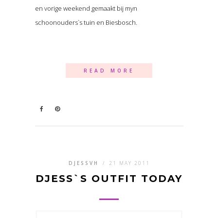
en vorige weekend gemaakt bij myn
schoonouders`s tuin en Biesbosch.
READ MORE
DJESSVH
/
21 MAY 2011
DJESS`S OUTFIT TODAY