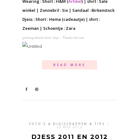
Wearing : Short : H&M (
Artikel
) | shirt : Sale
winkel | Zonnebril : Six | Sandaal : Birkenstock
Djess : Short : Hema (cadeautje) | shirt :
Zeeman | Schoentje : Zara
gefotografeerd door Arjo – Thanks lieverd
READ MORE
FOTO`S & DIGISCRAPPEN & TIPS
/
20 MAY 2012
DJESS 2011 EN 2012