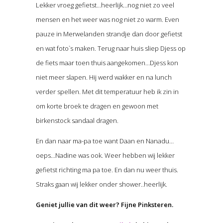
Lekker vroeg gefietst…heerlijk…nog niet zo veel
mensen en het weer was nog niet zo warm. Even
pauze in Merwelanden strandje dan door gefietst
en wat foto`s maken. Terug naar huis sliep Djess op
de fiets maar toen thuis aangekomen…Djess kon
niet meer slapen. Hij werd wakker en na lunch
verder spellen. Met dit temperatuur heb ik zin in
om korte broek te dragen en gewoon met
birkenstock sandaal dragen.
En dan naar ma-pa toe want Daan en Nanadu…
oeps…Nadine was ook. Weer hebben wij lekker
gefietst richting ma pa toe. En dan nu weer thuis.
Straks gaan wij lekker onder shower..heerlijk.
Geniet jullie van dit weer? Fijne Pinksteren.