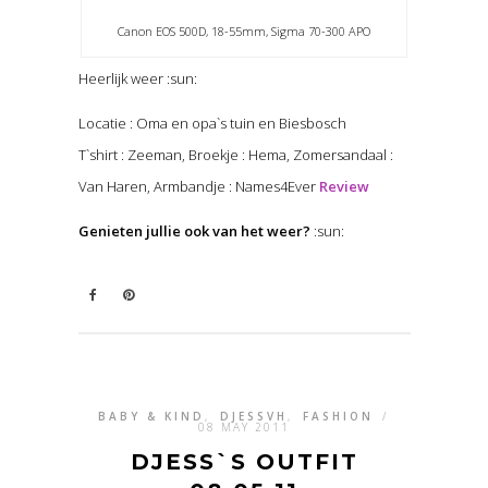
Canon EOS 500D, 18-55mm, Sigma 70-300 APO
Heerlijk weer :sun:
Locatie : Oma en opa`s tuin en Biesbosch
T`shirt : Zeeman, Broekje : Hema, Zomersandaal :
Van Haren, Armbandje : Names4Ever
Review
Genieten jullie ook van het weer?
:sun:
BABY & KIND
,
DJESSVH
,
FASHION
/
08 MAY 2011
DJESS`S OUTFIT