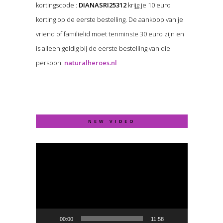
kortingscode :
DIANASRI25312
krijg je 10 euro
korting op de eerste bestelling. De aankoop van je
vriend of familielid moet tenminste 30 euro zijn en
is alleen geldig bij de eerste bestelling van die
persoon.
naturalheroes.nl
NEW VIDEO
Video
Player
00:00
11:58