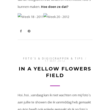
kunnen maken.
Hoe doen ze dat?
FOTO`S & DIGISCRAPPEN & TIPS
/
17 MAY 2012
IN A YELLOW FLOWERS
FIELD
Hoi..hoi…vandaag kan ik niet wachten om mij foto`s
aan jullie te showen die ik vanmiddag heb gemaakt
en Arjo heeft ook enkele gemaakt als ik op foto`s