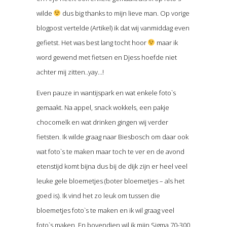
wilde
dus big thanks to mijn lieve man. Op vorige
blogpost vertelde (Artikel) ik dat wij vanmiddag even
gefietst. Het was best lang tocht hoor
maar ik
word gewend met fietsen en Djess hoefde niet
achter mij zitten..yay…!
Even pauze in wantijspark en wat enkele foto`s
gemaakt. Na appel, snack wokkels, een pakje
chocomelk en wat drinken gingen wij verder
fietsten. Ik wilde graag naar Biesbosch om daar ook
wat foto`s te maken maar toch te ver en de avond
etenstijd komt bijna dus bij de dijk zijn er heel veel
leuke gele bloemetjes (boter bloemetjes – als het
goed is). Ik vind het zo leuk om tussen die
bloemetjes foto`s te maken en ik wil graag veel
foto`s maken. En bovendien wil ik mijn Sigma 70-300