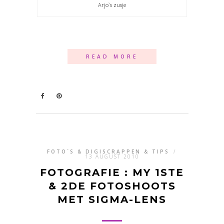
Arjo`s zusje
READ MORE
FOTO`S & DIGISCRAPPEN & TIPS
/
13 AUGUST 2010
FOTOGRAFIE : MY 1STE
& 2DE FOTOSHOOTS
MET SIGMA-LENS