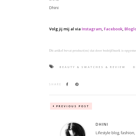
Dhini
Volg jij mij al via
Instagram
,
Facebook
,
Blogl
Dit artikel bevat product(en) dat door bedrijf/merk is opgest
BEAUTY & SWATCHES & REVIEW
D
SHARE
PREVIOUS POST
DHINI
Lifestyle blog, fashion