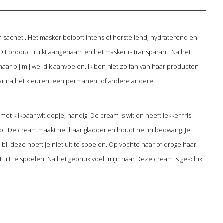
en sachet . Het masker belooft intensief herstellend, hydraterend en
it product ruikt aangenaam en het masker is transparant. Na het
 maar bij mij wel dik aanvoelen. Ik ben niet zo fan van haar producten
 haar na het kleuren, een permanent of andere andere
es met klikbaar wit dopje, handig. De cream is wit en heeft lekker fris
nol. De cream maakt het haar gladder en houdt het in bedwang. Je
bij deze hoeft je niet uit te spoelen. Op vochte haar of droge haar
uit te spoelen. Na het gebruik voelt mijn haar Deze cream is geschikt