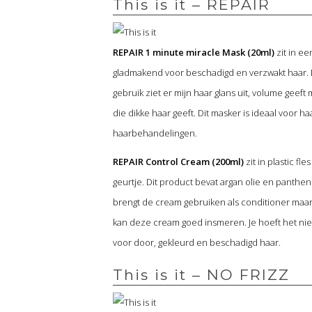
This is it – REPAIR
REPAIR 1 minute miracle Mask (20ml)
zit in e
gladmakend voor beschadigd en verzwakt haar. D
gebruik ziet er mijn haar glans uit, volume geeft
die dikke haar geeft. Dit masker is ideaal voor
haarbehandelingen.
REPAIR Control Cream (200ml)
zit in plastic fl
geurtje. Dit product bevat argan olie en panthe
brengt de cream gebruiken als conditioner maar 
kan deze cream goed insmeren. Je hoeft het niet 
voor door, gekleurd en beschadigd haar.
This is it – NO FRIZZ