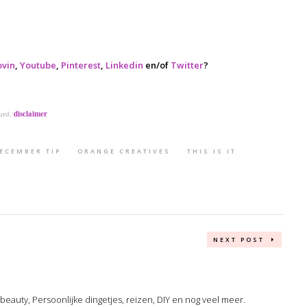
ovin
,
Youtube
,
Pinterest
,
Linkedin
en/of
Twitter
?
uurd.
disclaimer
ECEMBER TIP
ORANGE CREATIVES
THIS IS IT
NEXT POST
, beauty, Persoonlijke dingetjes, reizen, DIY en nog veel meer.