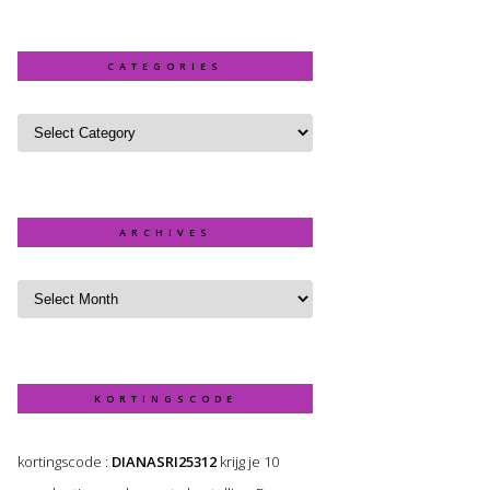
CATEGORIES
ARCHIVES
KORTINGSCODE
kortingscode :
DIANASRI25312
krijg je 10