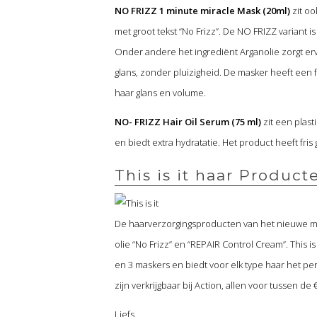
NO FRIZZ 1 minute miracle Mask (20ml)
zit oo
met groot tekst “No Frizz”. De NO FRIZZ variant i
Onder andere het ingrediënt Arganolie zorgt erv
glans, zonder pluizigheid. De masker heeft een f
haar glans en volume.
NO- FRIZZ Hair Oil Serum (75 ml)
zit een plast
en biedt extra hydratatie. Het product heeft fris 
This is it haar Product
De haarverzorgingsproducten van het nieuwe 
olie “No Frizz” en “REPAIR Control Cream”. This 
en 3 maskers en biedt voor elk type haar het per
zijn verkrijgbaar bij Action, allen voor tussen de 
Liefs,