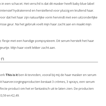
k in een schacet. Het verschil is dat dit masker heeft baby blue label
s intensief hydraterend en herstellend voor pluizig en krullend haar.
oor dat het haar zijn natuurlijke vorm hervindt met een uitzonderlijke
risse geur. Na het gebruik voelt mijn haar zacht aan en maakt mijn
ic flesje met een handige pompsysteem. Dit serum herstelt het haar
geurtje. Mijn haar voelt lekker zacht aan.
en
merk
This is it
ben ik tevreden, vooral bij mij de haar masker en serum
is it haarverzorgingsproducten bestaat 3 crèmes, 3 sprays, een serum
fecte product om het er fantastisch uit te laten zien. De producten
€0,59 en €2,49.