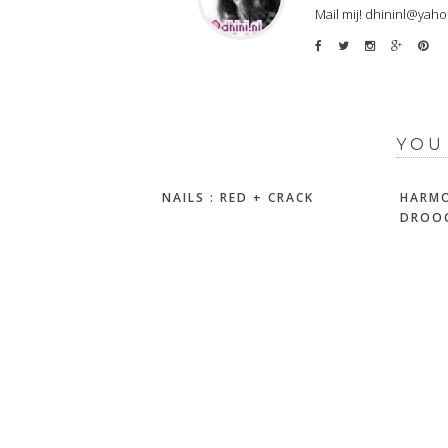
Mail mij! dhininl@yah
YOU
NAILS : RED + CRACK
HARMO
DROOG