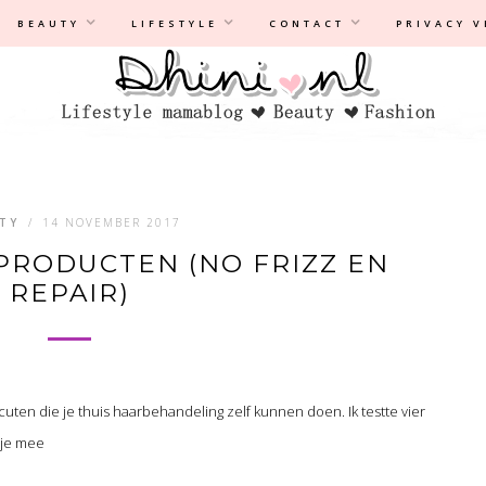
Privacyverklaring
|
Disclaimer
BEAUTY
LIFESTYLE
CONTACT
PRIVACY 
TY
/
14 NOVEMBER 2017
R PRODUCTEN (NO FRIZZ EN
REPAIR)
cuten die je thuis haarbehandeling zelf kunnen doen. Ik testte vier
 je mee