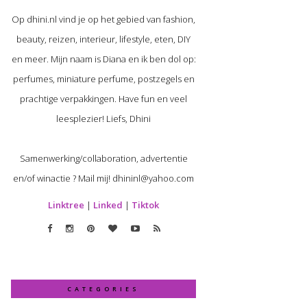
Op dhini.nl vind je op het gebied van fashion,
beauty, reizen, interieur, lifestyle, eten, DIY
en meer. Mijn naam is Diana en ik ben dol op:
perfumes, miniature perfume, postzegels en
prachtige verpakkingen. Have fun en veel
leesplezier! Liefs, Dhini
Samenwerking/collaboration, advertentie
en/of winactie ? Mail mij! dhininl@yahoo.com
Linktree
|
Linked
|
Tiktok
CATEGORIES