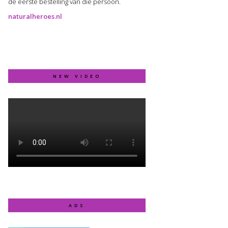
de eerste bestelling van die persoon.
naturalheroes.nl
NEW VIDEO
ADS