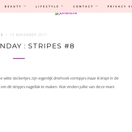
Privacyverklaring
|
Disclaimer
BEAUTY
LIFESTYLE
CONTACT
PRIVACY 
LS
/
13 NOVEMBER 2017
NDAY : STRIPES #8
e witte stickertjes zijn eigenlijk driehoek vormpjes maar ik knipt in de
om dit stripjes nagellak te maken. Wat vinden jullie van deze mani