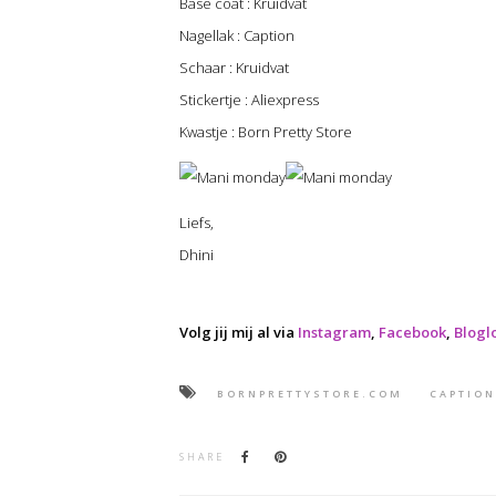
Base coat : Kruidvat
Nagellak : Caption
Schaar : Kruidvat
Stickertje : Aliexpress
Kwastje : Born Pretty Store
Liefs,
Dhini
Volg jij mij al via
Instagram
,
Facebook
,
Blogl
BORNPRETTYSTORE.COM
CAPTION
SHARE