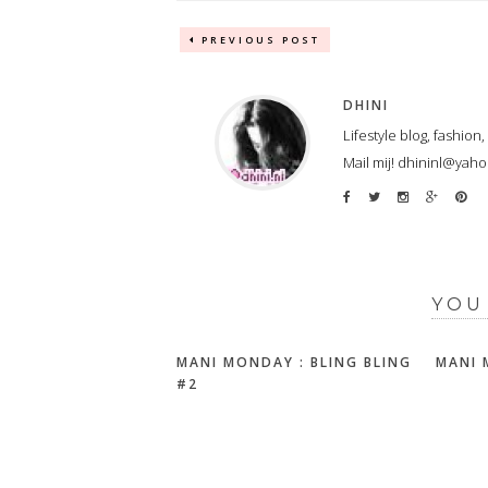
PREVIOUS POST
DHINI
Lifestyle blog, fashion
Mail mij! dhininl@yah
YOU
MANI MONDAY : BLING BLING
MANI 
#2