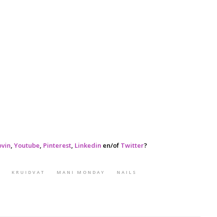
ovin
,
Youtube
,
Pinterest
,
Linkedin
en/of
Twitter
?
KRUIDVAT
MANI MONDAY
NAILS