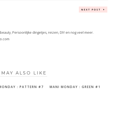
NEXT POST
, beauty, Persoonlijke dingetjes, reizen, DIY en nog veel meer.
oo.com
 MAY ALSO LIKE
MONDAY : PATTERN #7
MANI MONDAY : GREEN #1