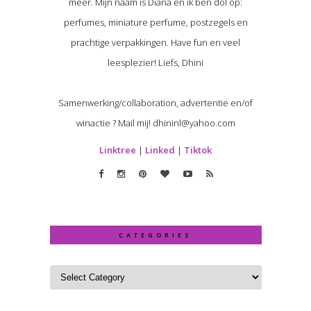
meer. Mijn naam is Diana en ik ben dol op:
perfumes, miniature perfume, postzegels en
prachtige verpakkingen. Have fun en veel
leesplezier! Liefs, Dhini
Samenwerking/collaboration, advertentie en/of
winactie ? Mail mij! dhininl@yahoo.com
Linktree
|
Linked
|
Tiktok
CATEGORIES