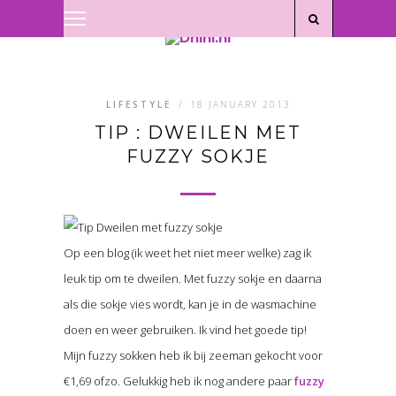
Privacyverklaring
|
Disclaimer
LIFESTYLE
/
18 JANUARY 2013
TIP : DWEILEN MET
FUZZY SOKJE
Op een blog (ik weet het niet meer welke) zag ik
leuk tip om te dweilen. Met fuzzy sokje en daarna
als die sokje vies wordt, kan je in de wasmachine
doen en weer gebruiken. Ik vind het goede tip!
Mijn fuzzy sokken heb ik bij zeeman gekocht voor
€1,69 ofzo. Gelukkig heb ik nog andere paar
fuzzy