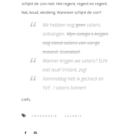
schijnt de zon niet. Het regent, regent en regent.
Nat, koud, winderig. Wanneer schijnt de zon?
We hebben nog
geen
salaris
ontvangen.
Myn colega`s krijgen
nog steed salaris van vorige
maand. Scandaal!
Wanner krijgen we salaris? Echt
niet leuk! Irritant, zeg!
Vanmiddag heb ik gecheck en
YaY…! salaris binnen!
Liefs,
FOTOGRAFIE
SALARIS