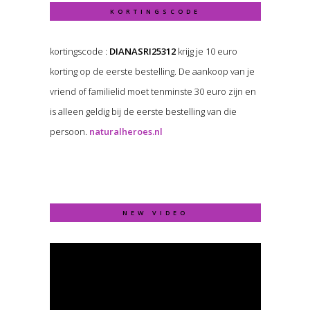
KORTINGSCODE
kortingscode :
DIANASRI25312
krijg je 10 euro
korting op de eerste bestelling. De aankoop van je
vriend of familielid moet tenminste 30 euro zijn en
is alleen geldig bij de eerste bestelling van die
persoon.
naturalheroes.nl
NEW VIDEO
Video
Player