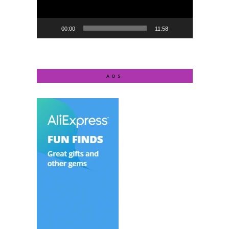
00:00
11:58
ADS