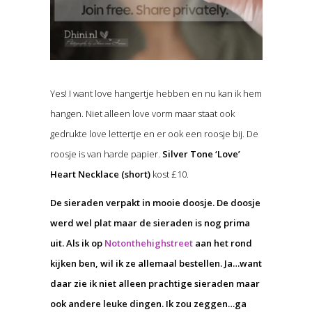
Yes! I want love hangertje hebben en nu kan ik hem
hangen. Niet alleen love vorm maar staat ook
gedrukte love lettertje en er ook een roosje bij. De
roosje is van harde papier.
Silver Tone ‘Love’
Heart Necklace (short)
kost £10.
De sieraden verpakt in mooie doosje. De doosje
werd wel plat maar de sieraden is nog prima
uit. Als ik op
Notonthehighstreet
aan het rond
kijken ben, wil ik ze allemaal bestellen. Ja…want
daar zie ik niet alleen prachtige sieraden maar
ook andere leuke dingen. Ik zou zeggen…ga