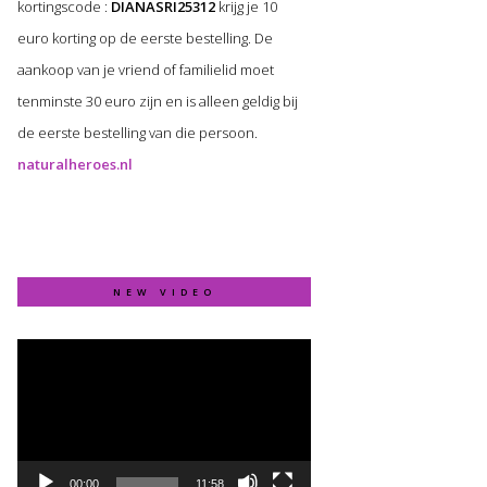
kortingscode :
DIANASRI25312
krijg je 10
euro korting op de eerste bestelling. De
aankoop van je vriend of familielid moet
tenminste 30 euro zijn en is alleen geldig bij
de eerste bestelling van die persoon.
naturalheroes.nl
NEW VIDEO
Video
Player
00:00
11:58