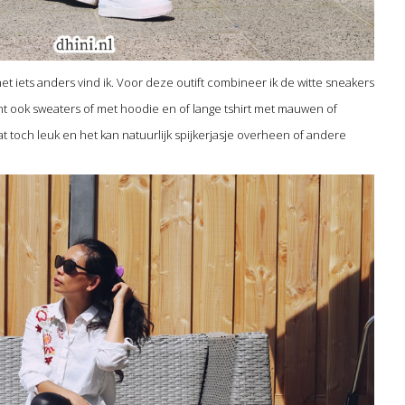
net iets anders vind ik. Voor deze outift combineer ik de witte sneakers
nt ook sweaters of met hoodie en of lange tshirt met mauwen of
aat toch leuk en het kan natuurlijk spijkerjasje overheen of andere