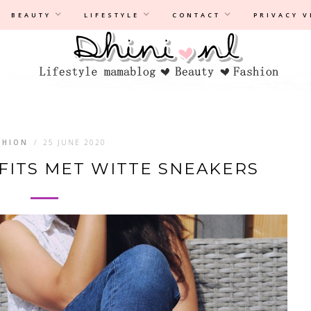
Privacyverklaring
|
Disclaimer
BEAUTY
LIFESTYLE
CONTACT
PRIVACY 
SHION
/
25 JUNE 2020
TFITS MET WITTE SNEAKERS