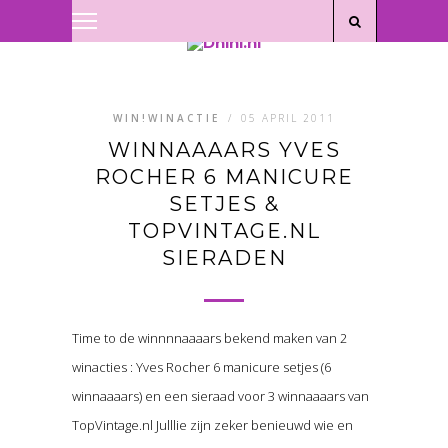
Privacyverklaring
|
Disclaimer
WIN!WINACTIE
/
05 APRIL 2011
WINNAAAARS YVES
ROCHER 6 MANICURE
SETJES &
TOPVINTAGE.NL
SIERADEN
Time to de winnnnaaaars bekend maken van 2
winacties : Yves Rocher 6 manicure setjes (6
winnaaaars) en een sieraad voor 3 winnaaaars van
TopVintage.nl Julllie zijn zeker benieuwd wie en