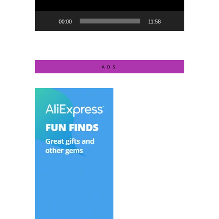
00:00
11:58
ADS