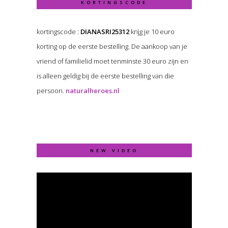
KORTINGSCODE
kortingscode :
DIANASRI25312
krijg je 10 euro
korting op de eerste bestelling. De aankoop van je
vriend of familielid moet tenminste 30 euro zijn en
is alleen geldig bij de eerste bestelling van die
persoon.
naturalheroes.nl
NEW VIDEO
Video
Player