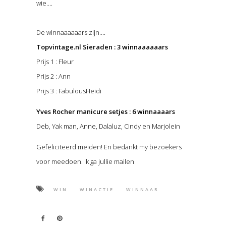
wie….
De winnaaaaaars zijn….
Topvintage.nl Sieraden : 3 winnaaaaaars
Prijs 1 : Fleur
Prijs 2 : Ann
Prijs 3 : FabulousHeidi
Yves Rocher manicure setjes : 6 winnaaaars
Deb, Yak man, Anne, Dalaluz, Cindy en Marjolein
Gefeliciteerd meiden! En bedankt my bezoekers
voor meedoen. Ik ga jullie mailen
WIN
WINACTIE
WINNAAR