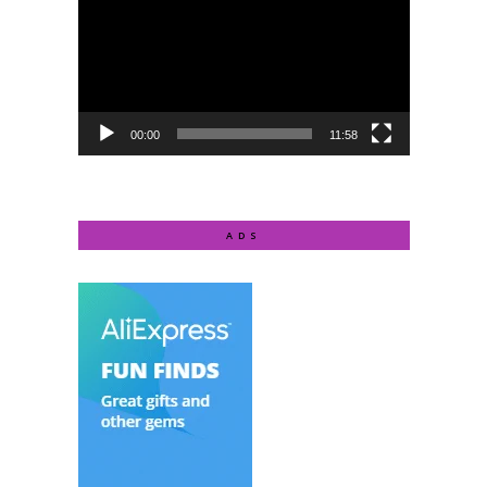
00:00
11:58
ADS