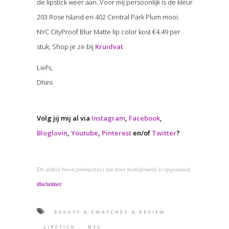
de lipstick weer aan. Voor mij persoonlijk is de kleur
203 Rose Island en 402 Central Park Plum mooi.
NYC CityProof Blur Matte lip color kost €4.49 per
stuk, Shop je ze bij
Kruidvat
Liefs,
Dhini
Volg jij mij al via
Instagram
,
Facebook
,
Bloglovin
,
Youtube
,
Pinterest
en/of
Twitter
?
Dit artikel bevat product(en) dat door bedrijf/merk is opgestuurd.
disclaimer
BEAUTY & SWATCHES & REVIEW
LIPSTICK
NYC