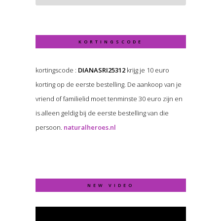
KORTINGSCODE
kortingscode :
DIANASRI25312
krijg je 10 euro
korting op de eerste bestelling. De aankoop van je
vriend of familielid moet tenminste 30 euro zijn en
is alleen geldig bij de eerste bestelling van die
persoon.
naturalheroes.nl
NEW VIDEO
Video
Player