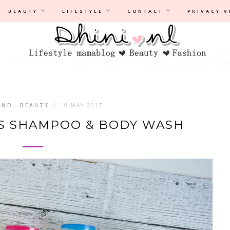
Privacyverklaring
|
Disclaimer
BEAUTY
LIFESTYLE
CONTACT
PRIVACY 
IND
,
BEAUTY
/
10 MAY 2017
S SHAMPOO & BODY WASH