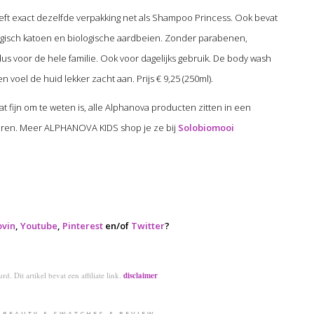
ft exact dezelfde verpakking net als Shampoo Princess. Ook bevat
ogisch katoen en biologische aardbeien. Zonder parabenen,
us voor de hele familie. Ook voor dagelijks gebruik. De body wash
 voel de huid lekker zacht aan. Prijs € 9,25 (250ml).
t fijn om te weten is, alle Alphanova producten zitten in een
dieren. Meer ALPHANOVA KIDS shop je ze bij
Solobiomooi
ovin
,
Youtube
,
Pinterest
en/of
Twitter
?
d. Dit artikel bevat een affiliate link.
disclaimer
BEAUTY & SWATCHES & REVIEW