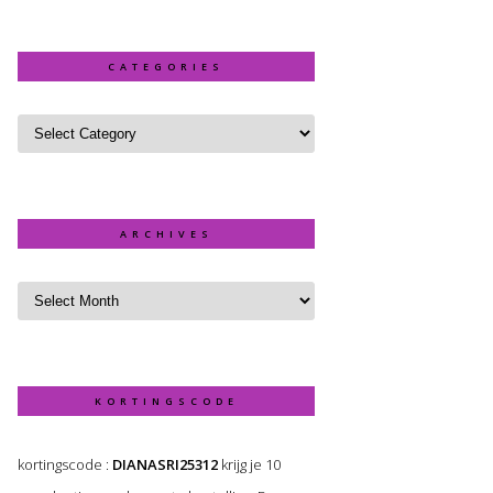
CATEGORIES
ARCHIVES
KORTINGSCODE
kortingscode :
DIANASRI25312
krijg je 10