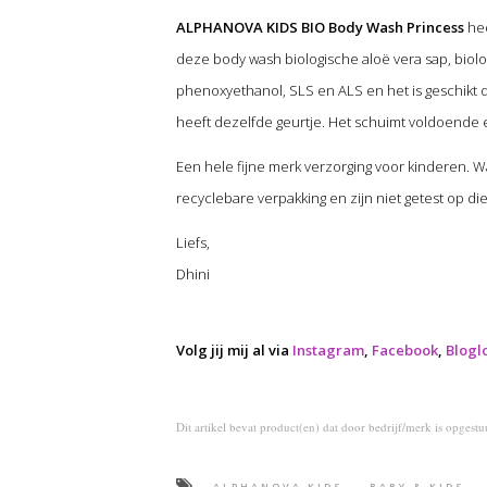
ALPHANOVA KIDS BIO Body Wash Princess
hee
deze body wash biologische aloë vera sap, biol
phenoxyethanol, SLS en ALS en het is geschikt d
heeft dezelfde geurtje. Het schuimt voldoende en
Een hele fijne merk verzorging voor kinderen. Wa
recyclebare verpakking en zijn niet getest op 
Liefs,
Dhini
Volg jij mij al via
Instagram
,
Facebook
,
Blogl
Dit artikel bevat product(en) dat door bedrijf/merk is opgestuur
ALPHANOVA KIDS
BABY & KIDS