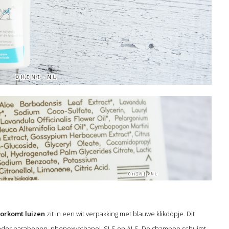
orkomt luizen
zit in een wit verpakking met blauwe klikdopje. Dit
zonder parabenen, phenoxyethanol, SLS en ALS. De shampoo schuimt