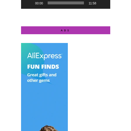
00:00
11:58
ADS