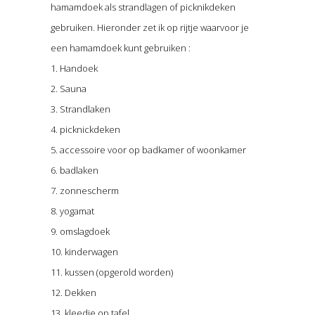
hamamdoek als strandlagen of picknikdeken
gebruiken. Hieronder zet ik op rijtje waarvoor je
een hamamdoek kunt gebruiken :
1. Handoek
2. Sauna
3. Strandlaken
4. picknickdeken
5. accessoire voor op badkamer of woonkamer
6. badlaken
7. zonnescherm
8. yogamat
9. omslagdoek
10. kinderwagen
11. kussen (opgerold worden)
12. Dekken
13. kleedje op tafel