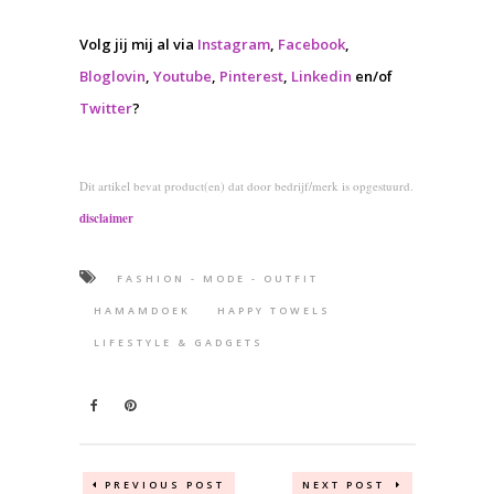
Volg jij mij al via
Instagram
,
Facebook
,
Bloglovin
,
Youtube
,
Pinterest
,
Linkedin
en/of
Twitter
?
Dit artikel bevat product(en) dat door bedrijf/merk is opgestuurd.
disclaimer
FASHION - MODE - OUTFIT
HAMAMDOEK
HAPPY TOWELS
LIFESTYLE & GADGETS
PREVIOUS POST
NEXT POST