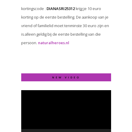
kortingscode :
DIANASRI25312
krijg je 10 euro
korting op de eerste bestelling. De aankoop van je
vriend of familielid moet tenminste 30 euro zijn en
is alleen geldig bij de eerste bestelling van die
persoon.
naturalheroes.nl
NEW VIDEO
Video
Player