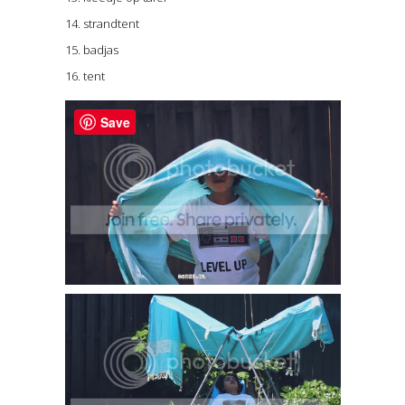
14. strandtent
15. badjas
16. tent
Save