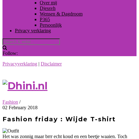
Over mij
Djessvh
Wensen & Dagdroom
P365
Persoonlijk
Privacy verklaring
Follow:
Privacyverklaring
|
Disclaimer
Fashion
/
02 February 2018
Fashion friday : Wijde T-shirt
Het was zonnig maar brrr echt koud en een beetje waaien. Toch