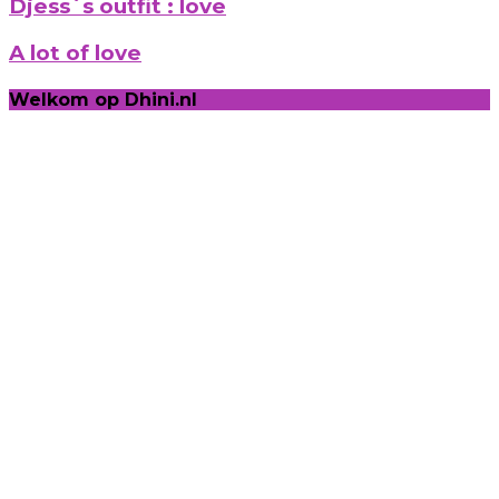
Djess`s outfit : love
A lot of love
Welkom op Dhini.nl