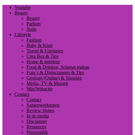
Youtube
Beauty
Beauty
Parfum
Nails
Lifestyle
Fashion
Baby & Kind
Travel & Uitstapjes
Crea Bea & Tips
Home & interieur
Food & Drinken, Selamat makan
Foto`s & Digiscrappen & Tips
Geshopt (Online) & Shoplog
Media, TV & Muziek
Win!Winactie
Contact
Contact
Samenwerkingen
Review lijstjes
In de media
Disclaimer
Resources
Persoonlijk