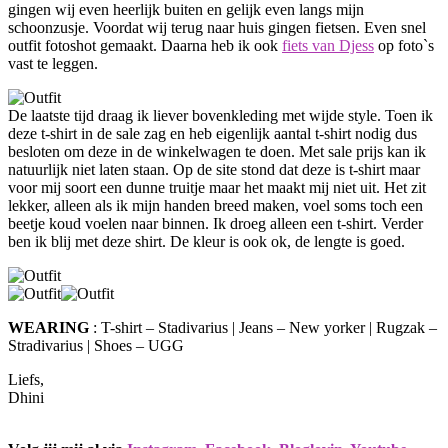
gingen wij even heerlijk buiten en gelijk even langs mijn
schoonzusje. Voordat wij terug naar huis gingen fietsen. Even snel
outfit fotoshot gemaakt. Daarna heb ik ook
fiets van Djess
op foto`s
vast te leggen.
De laatste tijd draag ik liever bovenkleding met wijde style. Toen ik
deze t-shirt in de sale zag en heb eigenlijk aantal t-shirt nodig dus
besloten om deze in de winkelwagen te doen. Met sale prijs kan ik
natuurlijk niet laten staan. Op de site stond dat deze is t-shirt maar
voor mij soort een dunne truitje maar het maakt mij niet uit. Het zit
lekker, alleen als ik mijn handen breed maken, voel soms toch een
beetje koud voelen naar binnen. Ik droeg alleen een t-shirt. Verder
ben ik blij met deze shirt. De kleur is ook ok, de lengte is goed.
WEARING
: T-shirt – Stadivarius | Jeans – New yorker | Rugzak –
Stradivarius | Shoes – UGG
Liefs,
Dhini