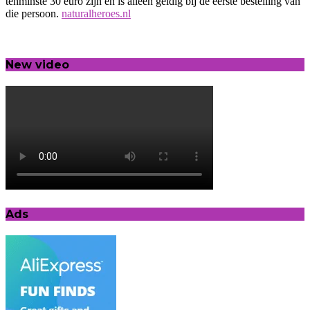
tenminste 30 euro zijn en is alleen geldig bij de eerste bestelling van
die persoon.
naturalheroes.nl
New video
Ads