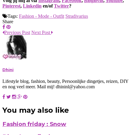
Volg jij mij al via
Instagram
,
Facebook
,
Bloglovin
,
Youtube
,
Pinterest
,
Linkedin
en/of
Twitter
?
Tags:
Fashion - Mode - Outfit
Stradivarius
Share
Previous Post
Next Post
Dhini
Lifestyle blog, fashion, beauty, Persoonlijke dingetjes, reizen, DIY
en nog veel meer. Mail mij! dhininl@yahoo.com
You may also like
Fashion friday : Snow