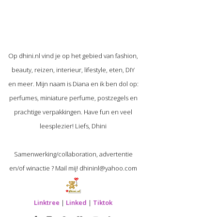
Op dhini.nl vind je op het gebied van fashion,
beauty, reizen, interieur, lifestyle, eten, DIY
en meer. Mijn naam is Diana en ik ben dol op:
perfumes, miniature perfume, postzegels en
prachtige verpakkingen. Have fun en veel
leesplezier! Liefs, Dhini
Samenwerking/collaboration, advertentie
en/of winactie ? Mail mij! dhininl@yahoo.com
Linktree
|
Linked
|
Tiktok