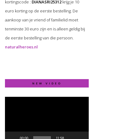
kortingscode :
DIANASRI25312
krijg je 10
euro korting op de eerste bestelling. De
aankoop van je vriend of familielid moet
tenminste 30 euro zijn en is alleen geldig bij
de eerste bestelling van die persoon.
naturalheroes.nl
NEW VIDEO
Video
Player
00:00
11:58