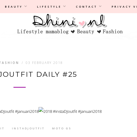
Privacyverklaring
|
Disclaimer
BEAUTY
LIFESTYLE
CONTACT
PRIVACY 
FASHION
/
03 FEBRUARY 2018
JOUTFIT DAILY #25
IT
INSTADJOUTFIT
MOTO G5