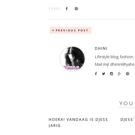
SHARE
PREVIOUS POST
DHINI
Lifestyle blog, fashion
Mail mij! dhininl@yah
YOU
HOERA! VANDAAG IS DJESS
DJESS
JARIG