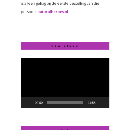
is alleen geldig bij de eerste bestelling van die
persoon.
naturalheroes.nl
NEW VIDEO
Video
Player
00:00
11:58
ADS