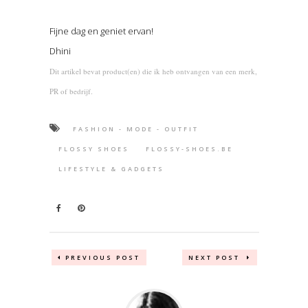
Fijne dag en geniet ervan!
Dhini
Dit artikel bevat product(en) die ik heb ontvangen van een merk,
PR of bedrijf.
FASHION - MODE - OUTFIT
FLOSSY SHOES
FLOSSY-SHOES.BE
LIFESTYLE & GADGETS
PREVIOUS POST
NEXT POST