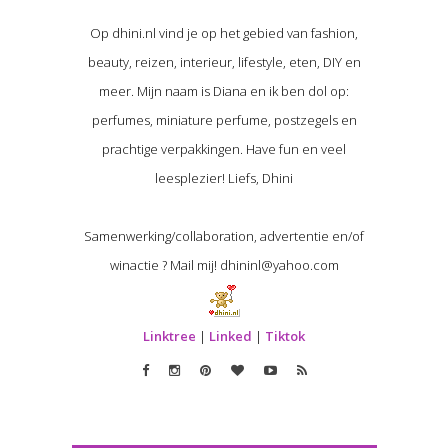
Op dhini.nl vind je op het gebied van fashion,
beauty, reizen, interieur, lifestyle, eten, DIY en
meer. Mijn naam is Diana en ik ben dol op:
perfumes, miniature perfume, postzegels en
prachtige verpakkingen. Have fun en veel
leesplezier! Liefs, Dhini
Samenwerking/collaboration, advertentie en/of
winactie ? Mail mij! dhininl@yahoo.com
Linktree
|
Linked
|
Tiktok