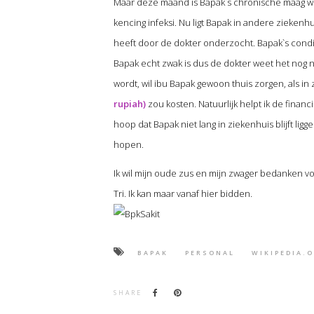
Maar deze maand is Bapak`s chronische maag wee
kencing infeksi. Nu ligt Bapak in andere zieken
heeft door de dokter onderzocht. Bapak`s conditi
Bapak echt zwak is dus de dokter weet het nog 
wordt, wil ibu Bapak gewoon thuis zorgen, als in
rupiah)
zou kosten. Natuurlijk helpt ik de financ
hoop dat Bapak niet lang in ziekenhuis blijft l
hopen.
Ik wil mijn oude zus en mijn zwager bedanken vo
Tri. Ik kan maar vanaf hier bidden.
BAPAK
PERSONAL
WIKIPEDIA.
SHARE