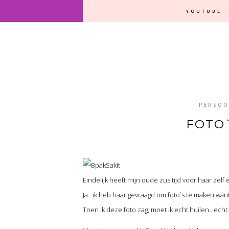
YOUTUBE
PERSOO
FOTO`
Eindelijk heeft mijn oude zus tijd voor haar zel
Ja.. ik heb haar gevraagd om foto`s te maken want ik
Toen ik deze foto zag, moet ik echt huilen…echt 