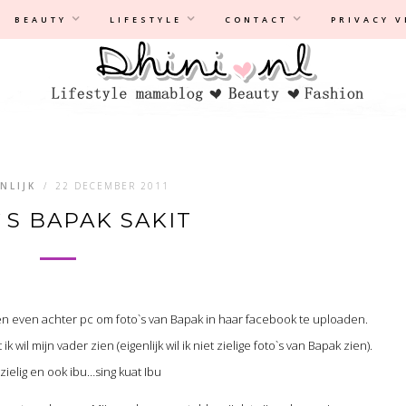
Privacyverklaring
|
Disclaimer
BEAUTY
LIFESTYLE
CONTACT
PRIVACY 
NLIJK
/
22 DECEMBER 2011
S BAPAK SAKIT
f en even achter pc om foto`s van Bapak in haar facebook te uploaden.
 wil mijn vader zien (eigenlijk wil ik niet zielige foto`s van Bapak zien).
zielig en ook ibu…sing kuat Ibu