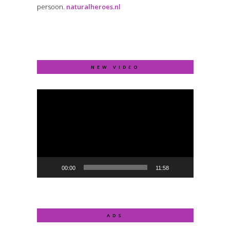
persoon.
naturalheroes.nl
NEW VIDEO
Video
Player
00:00
11:58
ADS