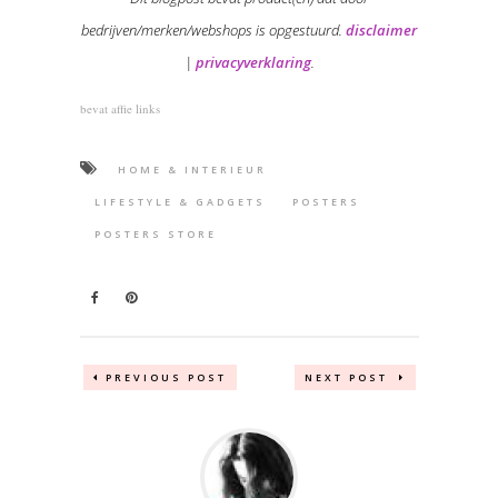
bedrijven/merken/webshops is opgestuurd.
disclaimer
|
privacyverklaring
.
bevat affie links
HOME & INTERIEUR
LIFESTYLE & GADGETS
POSTERS
POSTERS STORE
PREVIOUS POST
NEXT POST