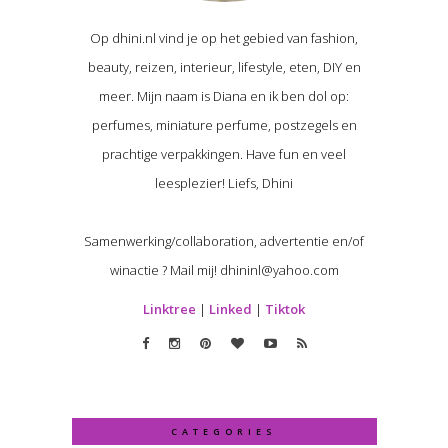
Op dhini.nl vind je op het gebied van fashion,
beauty, reizen, interieur, lifestyle, eten, DIY en
meer. Mijn naam is Diana en ik ben dol op:
perfumes, miniature perfume, postzegels en
prachtige verpakkingen. Have fun en veel
leesplezier! Liefs, Dhini
Samenwerking/collaboration, advertentie en/of
winactie ? Mail mij! dhininl@yahoo.com
Linktree
|
Linked
|
Tiktok
CATEGORIES