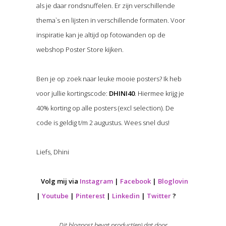
als je daar rondsnuffelen. Er zijn verschillende
thema`s en lijsten in verschillende formaten. Voor
inspiratie kan je altijd op fotowanden op de
webshop Poster Store kijken.
Ben je op zoek naar leuke mooie posters? Ik heb
voor jullie kortingscode:
DHINI40
. Hiermee krijg je
40% korting op alle posters (excl selection). De
code is geldig t/m 2 augustus. Wees snel dus!
Liefs, Dhini
Volg mij via
Instagram
|
Facebook
|
Bloglovin
|
Youtube
|
Pinterest
|
Linkedin
|
Twitter
?
Dit blogpost bevat product(en) dat door