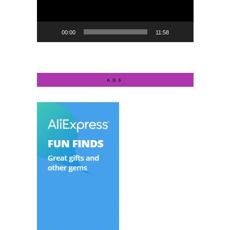
00:00
11:58
ADS