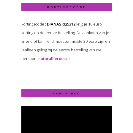
KORTINGSCODE
kortingscode :
DIANASRI25312
krijg je 10 euro
korting op de eerste bestelling. De aankoop van je
vriend of familielid moet tenminste 30 euro zijn en
is alleen geldig bij de eerste bestelling van die
persoon.
naturalheroes.nl
NEW VIDEO
Video
Player