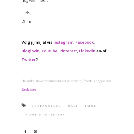
nog veel meer.
Liefs,
Dhini
Volg jij mij al via
Instagram
,
Facebook
,
Bloglovin
,
Youtube
,
Pinterest
,
Linkedin
en/of
Twitter
?
Dit artikel bevat product(en) dat door bedrijf/merk is opgestuurd.
disclaimer
BUREAUSTOEL
DALI
EMOB
HOME & INTERIEUR