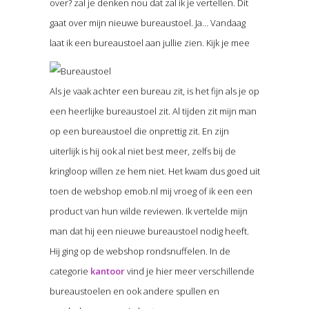
over? zal je denken nou dat zal ik je vertellen. Dit
gaat over mijn nieuwe bureaustoel. Ja… Vandaag
laat ik een bureaustoel aan jullie zien. Kijk je mee
Als je vaak achter een bureau zit, is het fijn als je op
een heerlijke bureaustoel zit. Al tijden zit mijn man
op een bureaustoel die onprettig zit. En zijn
uiterlijk is hij ook al niet best meer, zelfs bij de
kringloop willen ze hem niet. Het kwam dus goed uit
toen de webshop emob.nl mij vroeg of ik een een
product van hun wilde reviewen. Ik vertelde mijn
man dat hij een nieuwe bureaustoel nodig heeft.
Hij ging op de webshop rondsnuffelen. In de
categorie
kantoor
vind je hier meer verschillende
bureaustoelen en ook andere spullen en