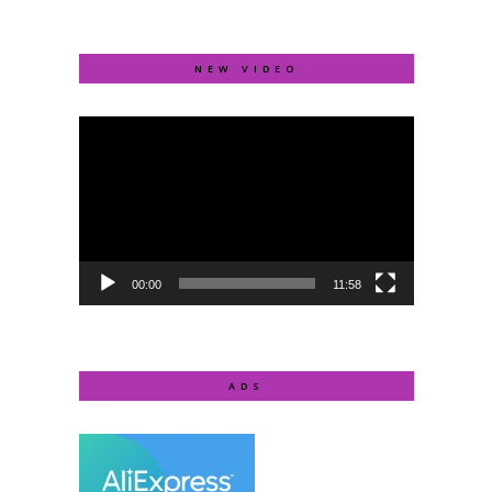
NEW VIDEO
Video
Player
00:00
11:58
ADS