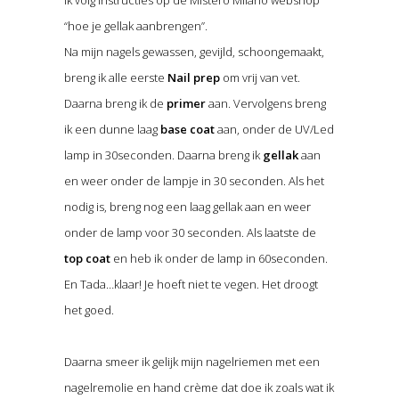
Ik volg instructies op de Mistero Milano webshop
“hoe je gellak aanbrengen”.
Na mijn nagels gewassen, gevijld, schoongemaakt,
breng ik alle eerste
Nail prep
om vrij van vet.
Daarna breng ik de
primer
aan. Vervolgens breng
ik een dunne laag
base coat
aan, onder de UV/Led
lamp in 30seconden. Daarna breng ik
gellak
aan
en weer onder de lampje in 30 seconden. Als het
nodig is, breng nog een laag gellak aan en weer
onder de lamp voor 30 seconden. Als laatste de
top coat
en heb ik onder de lamp in 60seconden.
En Tada…klaar! Je hoeft niet te vegen. Het droogt
het goed.
Daarna smeer ik gelijk mijn nagelriemen met een
nagelremolie en hand crème dat doe ik zoals wat ik