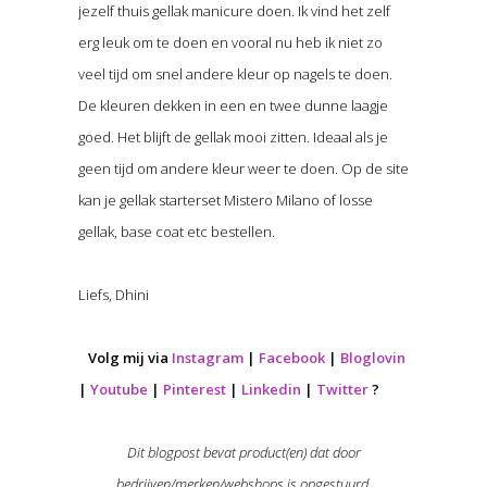
jezelf thuis gellak manicure doen. Ik vind het zelf
erg leuk om te doen en vooral nu heb ik niet zo
veel tijd om snel andere kleur op nagels te doen.
De kleuren dekken in een en twee dunne laagje
goed. Het blijft de gellak mooi zitten. Ideaal als je
geen tijd om andere kleur weer te doen. Op de site
kan je gellak starterset Mistero Milano of losse
gellak, base coat etc bestellen.
Liefs, Dhini
Volg mij via
Instagram
|
Facebook
|
Bloglovin
|
Youtube
|
Pinterest
|
Linkedin
|
Twitter
?
Dit blogpost bevat product(en) dat door
bedrijven/merken/webshops is opgestuurd.