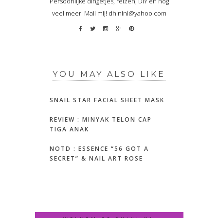
Persoonlijke dingetjes, reizen, DIY en nog
veel meer. Mail mij! dhininl@yahoo.com
YOU MAY ALSO LIKE
SNAIL STAR FACIAL SHEET MASK
REVIEW : MINYAK TELON CAP
TIGA ANAK
NOTD : ESSENCE “56 GOT A
SECRET” & NAIL ART ROSE